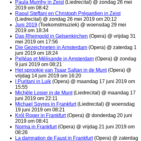
Paula Murrihy in Zeist
(Liedrecital) @ zondag 26 mei
2019 om 08:42
Raoul Steffani en Christoph Prégardien in Zeist
(Liedrecital) @ zondag 26 mei 2019 om 20:12
Juni 2019
(Toekomstmuziek) @ woensdag 29 mei
2019 om 18:34
Das Rheingold in Gelsenkirchen
(Opera) @ vrijdag 31
mei 2019 om 17:56
Die Gezeichneten in Amsterdam
(Opera) @ zaterdag 1
juni 2019 om 18:24
Pelléas et Mélisande in Amsterdam
(Opera) @ zondag
9 juni 2019 om 08:21
Het sprookje van Tsaar Saltan in de Munt
(Opera) @
vrijdag 14 juni 2019 om 16:20
I Puritani in Luik
(Opera) @ maandag 17 juni 2019 om
15:55
Michèle Losier in de Munt
(Liedrecital) @ maandag 17
juni 2019 om 22:11
Michael Spyres in Frankfurt
(Liedrecital) @ woensdag
19 juni 2019 om 08:21
Król Roger in Frankfurt
(Opera) @ donderdag 20 juni
2019 om 08:41
Norma in Frankfurt
(Opera) @ vrijdag 21 juni 2019 om
08:26
La damnation de Faust in Frankfurt
(Opera) @ zaterdag