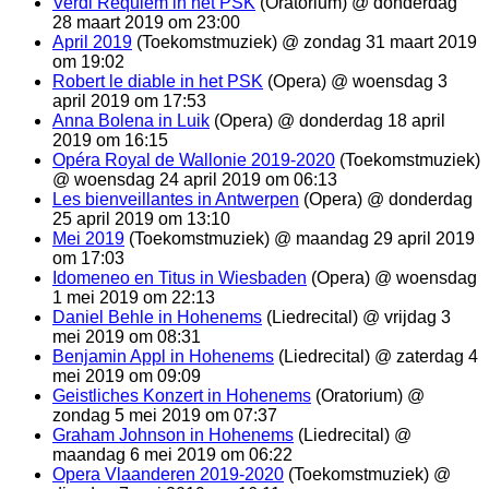
Verdi Requiem in het PSK
(Oratorium) @ donderdag
28 maart 2019 om 23:00
April 2019
(Toekomstmuziek) @ zondag 31 maart 2019
om 19:02
Robert le diable in het PSK
(Opera) @ woensdag 3
april 2019 om 17:53
Anna Bolena in Luik
(Opera) @ donderdag 18 april
2019 om 16:15
Opéra Royal de Wallonie 2019-2020
(Toekomstmuziek)
@ woensdag 24 april 2019 om 06:13
Les bienveillantes in Antwerpen
(Opera) @ donderdag
25 april 2019 om 13:10
Mei 2019
(Toekomstmuziek) @ maandag 29 april 2019
om 17:03
Idomeneo en Titus in Wiesbaden
(Opera) @ woensdag
1 mei 2019 om 22:13
Daniel Behle in Hohenems
(Liedrecital) @ vrijdag 3
mei 2019 om 08:31
Benjamin Appl in Hohenems
(Liedrecital) @ zaterdag 4
mei 2019 om 09:09
Geistliches Konzert in Hohenems
(Oratorium) @
zondag 5 mei 2019 om 07:37
Graham Johnson in Hohenems
(Liedrecital) @
maandag 6 mei 2019 om 06:22
Opera Vlaanderen 2019-2020
(Toekomstmuziek) @