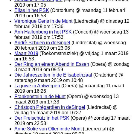
2019 om 17:05
Elias in het PSK
(Oratorium) @ maandag 11 februari
2019 om 16:58
Véronique Gens in de Munt
(Liedrecital) @ dinsdag 12
februari 2019 om 17:36
Ann Hallenberg in het PSK
(Concert) @ woensdag 13
februari 2019 om 17:53
Andrè Schuen in deSingel
(Liedrecital) @ woensdag
20 februari 2019 om 23:06
Maart 2019
(Toekomstmuziek) @ vrijdag 1 maart 2019
om 16:53
Der Ring an einem Abend in Essen
(Opera) @ zondag
3 maart 2019 om 09:59
Die Jahreszeiten in de Elisabethzaal
(Oratorium) @
zaterdag 9 maart 2019 om 10:48
La juive in Antwerpen
(Opera) @ maandag 11 maart
2019 om 16:26
Frankenstein in de Munt
(Opera) @ woensdag 13
maart 2019 om 17:33
Christoph Prégardien in deSingel
(Liedrecital) @
vrijdag 15 maart 2019 om 16:37
Der Freischütz in het PSK
(Opera) @ zondag 17 maart
2019 om 22:58
Anne Sofie von Otter in de Munt
(Liedrecital) @