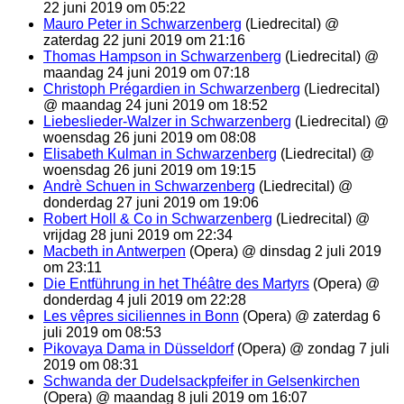
22 juni 2019 om 05:22
Mauro Peter in Schwarzenberg
(Liedrecital) @
zaterdag 22 juni 2019 om 21:16
Thomas Hampson in Schwarzenberg
(Liedrecital) @
maandag 24 juni 2019 om 07:18
Christoph Prégardien in Schwarzenberg
(Liedrecital)
@ maandag 24 juni 2019 om 18:52
Liebeslieder-Walzer in Schwarzenberg
(Liedrecital) @
woensdag 26 juni 2019 om 08:08
Elisabeth Kulman in Schwarzenberg
(Liedrecital) @
woensdag 26 juni 2019 om 19:15
Andrè Schuen in Schwarzenberg
(Liedrecital) @
donderdag 27 juni 2019 om 19:06
Robert Holl & Co in Schwarzenberg
(Liedrecital) @
vrijdag 28 juni 2019 om 22:34
Macbeth in Antwerpen
(Opera) @ dinsdag 2 juli 2019
om 23:11
Die Entführung in het Théâtre des Martyrs
(Opera) @
donderdag 4 juli 2019 om 22:28
Les vêpres siciliennes in Bonn
(Opera) @ zaterdag 6
juli 2019 om 08:53
Pikovaya Dama in Düsseldorf
(Opera) @ zondag 7 juli
2019 om 08:31
Schwanda der Dudelsackpfeifer in Gelsenkirchen
(Opera) @ maandag 8 juli 2019 om 16:07