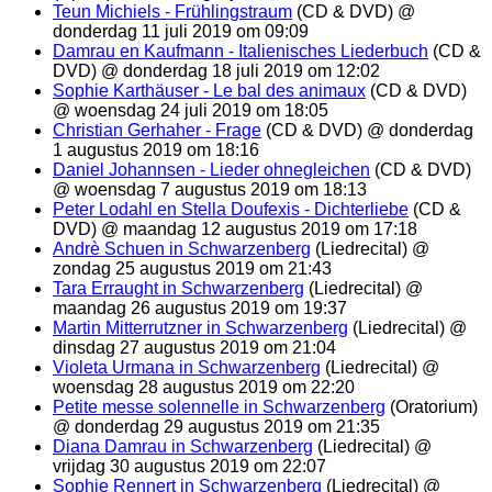
Teun Michiels - Frühlingstraum
(CD & DVD) @
donderdag 11 juli 2019 om 09:09
Damrau en Kaufmann - Italienisches Liederbuch
(CD &
DVD) @ donderdag 18 juli 2019 om 12:02
Sophie Karthäuser - Le bal des animaux
(CD & DVD)
@ woensdag 24 juli 2019 om 18:05
Christian Gerhaher - Frage
(CD & DVD) @ donderdag
1 augustus 2019 om 18:16
Daniel Johannsen - Lieder ohnegleichen
(CD & DVD)
@ woensdag 7 augustus 2019 om 18:13
Peter Lodahl en Stella Doufexis - Dichterliebe
(CD &
DVD) @ maandag 12 augustus 2019 om 17:18
Andrè Schuen in Schwarzenberg
(Liedrecital) @
zondag 25 augustus 2019 om 21:43
Tara Erraught in Schwarzenberg
(Liedrecital) @
maandag 26 augustus 2019 om 19:37
Martin Mitterrutzner in Schwarzenberg
(Liedrecital) @
dinsdag 27 augustus 2019 om 21:04
Violeta Urmana in Schwarzenberg
(Liedrecital) @
woensdag 28 augustus 2019 om 22:20
Petite messe solennelle in Schwarzenberg
(Oratorium)
@ donderdag 29 augustus 2019 om 21:35
Diana Damrau in Schwarzenberg
(Liedrecital) @
vrijdag 30 augustus 2019 om 22:07
Sophie Rennert in Schwarzenberg
(Liedrecital) @