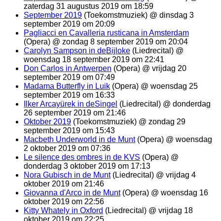
zaterdag 31 augustus 2019 om 18:59
September 2019
(Toekomstmuziek) @ dinsdag 3
september 2019 om 20:09
Pagliacci en Cavalleria rusticana in Amsterdam
(Opera) @ zondag 8 september 2019 om 20:04
Carolyn Sampson in deBijloke
(Liedrecital) @
woensdag 18 september 2019 om 22:41
Don Carlos in Antwerpen
(Opera) @ vrijdag 20
september 2019 om 07:49
Madama Butterfly in Luik
(Opera) @ woensdag 25
september 2019 om 16:33
Ilker Arcayürek in deSingel
(Liedrecital) @ donderdag
26 september 2019 om 21:46
Oktober 2019
(Toekomstmuziek) @ zondag 29
september 2019 om 15:43
Macbeth Underworld in de Munt
(Opera) @ woensdag
2 oktober 2019 om 07:36
Le silence des ombres in de KVS
(Opera) @
donderdag 3 oktober 2019 om 17:13
Nora Gubisch in de Munt
(Liedrecital) @ vrijdag 4
oktober 2019 om 21:46
Giovanna d'Arco in de Munt
(Opera) @ woensdag 16
oktober 2019 om 22:56
Kitty Whately in Oxford
(Liedrecital) @ vrijdag 18
oktober 2019 om 22:25