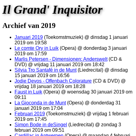
Il Grand' Inquisitor
Archief van 2019
Januari 2019
(Toekomstmuziek) @ dinsdag 1 januari
2019 om 19:58
Le comte Ory in Luik
(Opera) @ donderdag 3 januari
2019 om 17:59
Marlis Petersen - Dimensionen: Anderswelt
(CD &
DVD) @ vrijdag 11 januari 2019 om 18:42
Silvia Tro Santafé in de Munt
(Liedrecital) @ dinsdag
15 januari 2019 om 16:56
Jodie Devos - Offenbach Colorature
(CD & DVD) @
vrijdag 18 januari 2019 om 18:28
Faust in Luik
(Opera) @ woensdag 30 januari 2019 om
09:11
La Gioconda in de Munt
(Opera) @ donderdag 31
januari 2019 om 17:04
Februari 2019
(Toekomstmuziek) @ vrijdag 1 februari
2019 om 17:45
Simon Bode in deSingel
(Liedrecital) @ zondag 3
februari 2019 om 09:51
Cardillac in Antwerpen
(Opera) @ maandag 4 februari