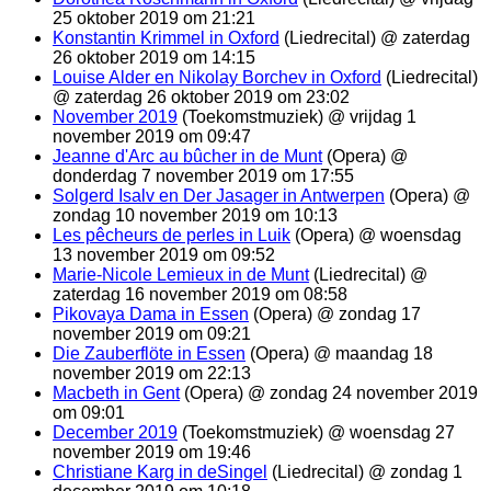
25 oktober 2019 om 21:21
Konstantin Krimmel in Oxford
(Liedrecital) @ zaterdag
26 oktober 2019 om 14:15
Louise Alder en Nikolay Borchev in Oxford
(Liedrecital)
@ zaterdag 26 oktober 2019 om 23:02
November 2019
(Toekomstmuziek) @ vrijdag 1
november 2019 om 09:47
Jeanne d'Arc au bûcher in de Munt
(Opera) @
donderdag 7 november 2019 om 17:55
Solgerd Isalv en Der Jasager in Antwerpen
(Opera) @
zondag 10 november 2019 om 10:13
Les pêcheurs de perles in Luik
(Opera) @ woensdag
13 november 2019 om 09:52
Marie-Nicole Lemieux in de Munt
(Liedrecital) @
zaterdag 16 november 2019 om 08:58
Pikovaya Dama in Essen
(Opera) @ zondag 17
november 2019 om 09:21
Die Zauberflöte in Essen
(Opera) @ maandag 18
november 2019 om 22:13
Macbeth in Gent
(Opera) @ zondag 24 november 2019
om 09:01
December 2019
(Toekomstmuziek) @ woensdag 27
november 2019 om 19:46
Christiane Karg in deSingel
(Liedrecital) @ zondag 1