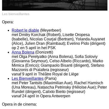
Les bienveillantes
Opera:
Robert le diable
(Meyerbeer)
met Dmitry Korchak (Robert), Lisette Oropesa
(Isabelle), Nicolas Courjal (Bertram), Yolanda Auyanet
(Alice), Julien Dran (Raimbaut); Evelino Pido (dirigent)
op 2 en 5 april in het PSK
Anna Bolena
(Donizetti)
met Olga Peretyatko (Anna Bolena), Sofia Soloviy
(Giovanna Seymour), Celso Albelo (Riccardo), Marko
Mimica (Enrico); Giampaolo Bisanti (dirigent), Stefano
Mazzonis di Pralafera (regisseur)
vanaf 9 april in Théâtre Royal de Liège
Les Bienveillantes
(Parra)
met Peter Tantsits (Maximilian Aue), Rachel Harnisch
(Una Moreau), Natascha Petrinsky (Héloïse Aue); Peter
Rundel (dirigent), Calixto Bieito (regisseur)
vanaf 24 april in Opera Antwerpen
Opera in de cinema: