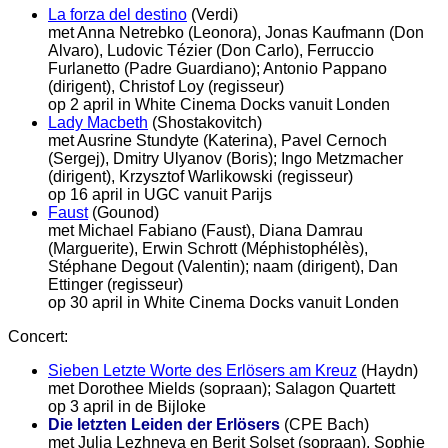
La forza del destino
(Verdi)
met Anna Netrebko (Leonora), Jonas Kaufmann (Don
Alvaro), Ludovic Tézier (Don Carlo), Ferruccio
Furlanetto (Padre Guardiano); Antonio Pappano
(dirigent), Christof Loy (regisseur)
op 2 april in White Cinema Docks vanuit Londen
Lady Macbeth
(Shostakovitch)
met Ausrine Stundyte (Katerina), Pavel Cernoch
(Sergej), Dmitry Ulyanov (Boris); Ingo Metzmacher
(dirigent), Krzysztof Warlikowski (regisseur)
op 16 april in UGC vanuit Parijs
Faust
(Gounod)
met Michael Fabiano (Faust), Diana Damrau
(Marguerite), Erwin Schrott (Méphistophélès),
Stéphane Degout (Valentin); naam (dirigent), Dan
Ettinger (regisseur)
op 30 april in White Cinema Docks vanuit Londen
Concert:
Sieben Letzte Worte des Erlösers am Kreuz
(Haydn)
met Dorothee Mields (sopraan); Salagon Quartett
op 3 april in de Bijloke
Die letzten Leiden der Erlösers
(CPE Bach)
met Julia Lezhneva en Berit Solset (sopraan), Sophie