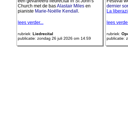
een gevarieerd liedrecital in St John's
Festival w
Church met de bas
Alastair Miles
en
dernier sor
pianiste
Marie-Noëlle Kendall
.
La liberaz
lees verder...
lees verder
rubriek:
Liedrecital
rubriek:
Op
publicatie: zondag 26 juli 2026 om 14:59
publicatie: