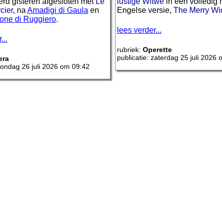
erd gisteren afgesloten met
Le
lustige Witwe
in een volledig
cier
, na
Amadigi di Gaula
en
Engelse versie,
The Merry W
ione di Ruggiero
.
lees verder...
...
rubriek:
Operette
publicatie: zaterdag 25 juli 2026
era
 zondag 26 juli 2026 om 09:42