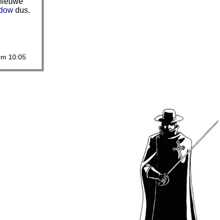
 nieuwe
idow
dus.
 om 10:05