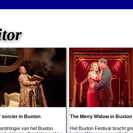
itor
r sorcier in Buxton
The Merry Widow in Buxton
rstrilogie van het Buxton
Het Buxton Festival bracht gi