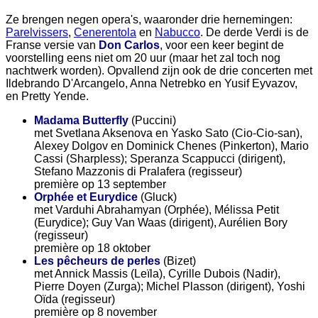
Ze brengen negen opera's, waaronder drie hernemingen:
Parelvissers
,
Cenerentola
en
Nabucco
. De derde Verdi is de
Franse versie van
Don Carlos
, voor een keer begint de
voorstelling eens niet om 20 uur (maar het zal toch nog
nachtwerk worden). Opvallend zijn ook de drie concerten met
Ildebrando D'Arcangelo, Anna Netrebko en Yusif Eyvazov,
en Pretty Yende.
Madama Butterfly
(Puccini)
met Svetlana Aksenova en Yasko Sato (Cio-Cio-san),
Alexey Dolgov en Dominick Chenes (Pinkerton), Mario
Cassi (Sharpless); Speranza Scappucci (dirigent),
Stefano Mazzonis di Pralafera (regisseur)
première op 13 september
Orphée et Eurydice
(Gluck)
met Varduhi Abrahamyan (Orphée), Mélissa Petit
(Eurydice); Guy Van Waas (dirigent), Aurélien Bory
(regisseur)
première op 18 oktober
Les pêcheurs de perles
(Bizet)
met Annick Massis (Leïla), Cyrille Dubois (Nadir),
Pierre Doyen (Zurga); Michel Plasson (dirigent), Yoshi
Oïda (regisseur)
première op 8 november