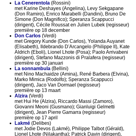
La Cenerentola
(Rossini)
met Karine Deshayes (Angelina), Levy Sekgapane
(Don Ramiro), Enrico Marabelli (Dandini), Bruno De
Simone (Don Magnifico); Speranza Scappucci
(dirigent), Cécile Roussat en Julien Lubek (regisseur)
première op 18 december
Don Carlos
(Verdi)
met Gregory Kunde (Don Carlos), Yolanda Auyanet
(Elisabeth), Ildebrando D'Arcangelo (Philippe II), Kate
Aldrich (Eboli), Lionel Lhote (Posa); Paolo Arrivabeni
(dirigent), Stefano Mazzonis di Pralafera (regisseur)
première op 30 januari
La sonnambula
(Bellini)
met Nino Machaidze (Amina), René Barbera (Elvina),
Marko Mimica (Rodolfo); Speranza Scappucci
(dirigent), Jaco Van Dormael (regisseur)
première op 13 maart
Alzira
(Verdi)
met Hui He (Alzira), Riccardo Massi (Zamoro),
Giovanni Meoni (Gusmano); Gianluigi Gelmetti
(dirigent), Jean Pierre Gamarra (regisseur)
première op 17 april
Lakmé
(Delibes)
met Jodie Devos (Lakmé), Philippe Talbot (Gérald),
Lionel Lhote (Nilakantha); Patrick Davin (dirigent),