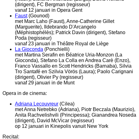
(dirigent), FC Bergman (regisseur)
vanaf 12 januari in Opera Gent
Faust
(Gounod)
met Marc Laho (Faust), Anne-Catherine Gillet
(Marguerite), Ildebrando D'Arcangelo
(Méphistophélès); Patrick Davin (dirigent), Stefano
Poda (regisseur)
vanaf 23 januari in Théâtre Royal de Liège
La Gioconda
(Ponchielli)
met Martina Serafin en Béatrice Uria-Monzon (La
Gioconda), Stefano La Colla en Andrea Carè (Enzo),
Franco Vassallo en Scott Hendricks (Barnaba), Silvia
Tro Santafé en Szilvia Vörös (Laura); Paolo Carignani
(dirigent), Olivier Py (regisseur)
vanaf 29 januari in de Munt
Opera in de cinema:
Adriana Lecouvreur
(Cilea)
met Anna Netrebko (Adriana), Piotr Beczala (Maurizio),
Anita Rachvelishvili (Principessa); Gianandrea Noseda
(dirigent), David McVicar (regisseur)
op 12 januari in Kinepolis vanuit New York
Recital: