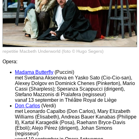
repetitie Macbeth Underworld (foto © Hugo Segers)
Opera:
Madama Butterfly
(Puccini)
met Svetlana Aksenova en Yasko Sato (Cio-Cio-san),
Alexey Dolgov en Dominick Chenes (Pinkerton), Mario
Cassi (Sharpless); Speranza Scappucci (dirigent),
Stefano Mazzonis di Pralafera (regisseur)
vanaf 13 september in Théâtre Royal de Liège
Don Carlos
(Verdi)
met Leonardo Capalbo (Don Carlos), Mary Elizabeth
Williams (Élisabeth), Andreas Bauer Kanabas (Philippe
II), Kartal Karagedik (Posa), Raehann Bryce-Davis
(Eboli); Alejo Pérez (dirigent), Johan Simons
(regisseur)