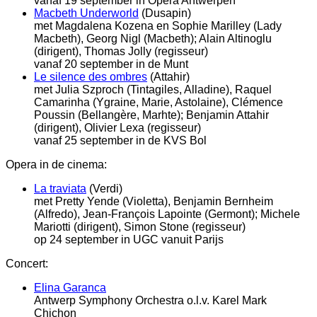
vanaf 19 september in Opera Antwerpen
Macbeth Underworld
(Dusapin)
met Magdalena Kozena en Sophie Marilley (Lady
Macbeth), Georg Nigl (Macbeth); Alain Altinoglu
(dirigent), Thomas Jolly (regisseur)
vanaf 20 september in de Munt
Le silence des ombres
(Attahir)
met Julia Szproch (Tintagiles, Alladine), Raquel
Camarinha (Ygraine, Marie, Astolaine), Clémence
Poussin (Bellangère, Marhte); Benjamin Attahir
(dirigent), Olivier Lexa (regisseur)
vanaf 25 september in de KVS Bol
Opera in de cinema:
La traviata
(Verdi)
met Pretty Yende (Violetta), Benjamin Bernheim
(Alfredo), Jean-François Lapointe (Germont); Michele
Mariotti (dirigent), Simon Stone (regisseur)
op 24 september in UGC vanuit Parijs
Concert:
Elina Garanca
Antwerp Symphony Orchestra o.l.v. Karel Mark
Chichon