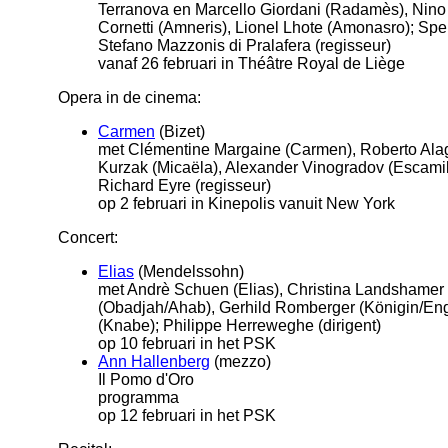
Terranova en Marcello Giordani (Radamès), Nin
Cornetti (Amneris), Lionel Lhote (Amonasro); Spe
Stefano Mazzonis di Pralafera (regisseur)
vanaf 26 februari in Théâtre Royal de Liège
Opera in de cinema:
Carmen
(Bizet)
met Clémentine Margaine (Carmen), Roberto Ala
Kurzak (Micaëla), Alexander Vinogradov (Escamill
Richard Eyre (regisseur)
op 2 februari in Kinepolis vanuit New York
Concert:
Elias
(Mendelssohn)
met Andrè Schuen (Elias), Christina Landshamer
(Obadjah/Ahab), Gerhild Romberger (Königin/En
(Knabe); Philippe Herreweghe (dirigent)
op 10 februari in het PSK
Ann Hallenberg
(mezzo)
Il Pomo d'Oro
programma
op 12 februari in het PSK