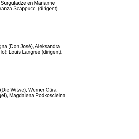
o Surguladze en Marianne
ranza Scappucci (dirigent),
gna (Don José), Aleksandra
o); Louis Langrée (dirigent),
 (Die Witwe), Werner Güra
gel), Magdalena Podkoscielna