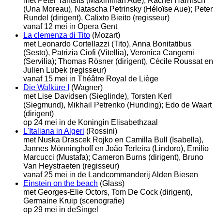
met Peter Tantsits (Maximilian Aue), Rachel Harnisch
(Una Moreau), Natascha Petrinsky (Héloïse Aue); Peter
Rundel (dirigent), Calixto Bieito (regisseur)
vanaf 12 mei in Opera Gent
La clemenza di Tito
(Mozart)
met Leonardo Cortellazzi (Tito), Anna Bonitatibus
(Sesto), Patrizia Ciofi (Vitellia), Veronica Cangemi
(Servilia); Thomas Rösner (dirigent), Cécile Roussat en
Julien Lubek (regisseur)
vanaf 15 mei in Théâtre Royal de Liège
Die Walküre I
(Wagner)
met Lise Davidsen (Sieglinde), Torsten Kerl
(Siegmund), Mikhail Petrenko (Hunding); Edo de Waart
(dirigent)
op 24 mei in de Koningin Elisabethzaal
L'Italiana in Algeri
(Rossini)
met Nuska Drascek Rojko en Camilla Bull (Isabella),
Jannes Mönninghoff en João Terleira (Lindoro), Emilio
Marcucci (Mustafa); Cameron Burns (dirigent), Bruno
Van Heystraeten (regisseur)
vanaf 25 mei in de Landcommanderij Alden Biesen
Einstein on the beach
(Glass)
met Georges-Elie Octors, Tom De Cock (dirigent),
Germaine Kruip (scenografie)
op 29 mei in deSingel