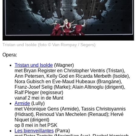
Tristan und Isolde (foto © Van Rompay / Segers)
Opera:
Tristan und Isolde
(Wagner)
met Bryan Register en Christopher Ventris (Tristan),
Ann Petersen, Kelly God en Ricarda Merbeth (Isolde),
Nora Gubisch en Eve-Maud Hubeaux (Brangäne),
Franz-Josef Selig (Marke); Alain Altinoglu (dirigent),
Ralf Pleger (regisseur)
vanaf 2 mei in de Munt
Armide
(Lully)
met Véronique Gens (Armide), Tassis Christoyannis
(Hidraot), Reinoud Van Mechelen (Renaud); Hervé
Niquet (dirigent)
op 8 mei in het PSK
Les bienveillantes
(Parra)