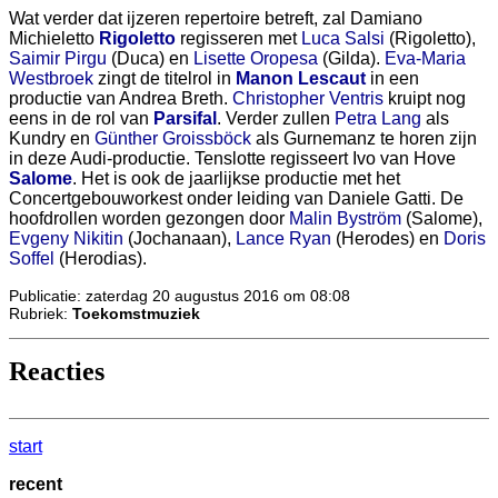
Wat verder dat ijzeren repertoire betreft, zal Damiano
Michieletto
Rigoletto
regisseren met
Luca Salsi
(Rigoletto),
Saimir Pirgu
(Duca) en
Lisette Oropesa
(Gilda).
Eva-Maria
Westbroek
zingt de titelrol in
Manon Lescaut
in een
productie van Andrea Breth.
Christopher Ventris
kruipt nog
eens in de rol van
Parsifal
. Verder zullen
Petra Lang
als
Kundry en
Günther Groissböck
als Gurnemanz te horen zijn
in deze Audi-productie. Tenslotte regisseert Ivo van Hove
Salome
. Het is ook de jaarlijkse productie met het
Concertgebouworkest onder leiding van Daniele Gatti. De
hoofdrollen worden gezongen door
Malin Byström
(Salome),
Evgeny Nikitin
(Jochanaan),
Lance Ryan
(Herodes) en
Doris
Soffel
(Herodias).
Publicatie: zaterdag 20 augustus 2016 om 08:08
Rubriek:
Toekomstmuziek
Reacties
start
recent