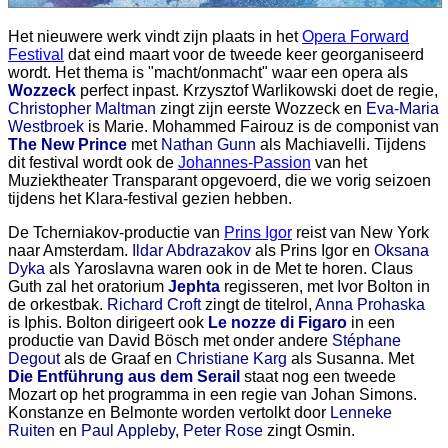
Het nieuwere werk vindt zijn plaats in het
Opera Forward
Festival
dat eind maart voor de tweede keer georganiseerd
wordt. Het thema is "macht/onmacht" waar een opera als
Wozzeck
perfect inpast. Krzysztof Warlikowski doet de regie,
Christopher Maltman
zingt zijn eerste Wozzeck en
Eva-Maria
Westbroek
is Marie. Mohammed Fairouz is de componist van
The New Prince
met
Nathan Gunn
als Machiavelli. Tijdens
dit festival wordt ook de
Johannes-Passion
van het
Muziektheater Transparant opgevoerd, die we vorig seizoen
tijdens het Klara-festival gezien hebben.
De Tcherniakov-productie van
Prins Igor
reist van New York
naar Amsterdam.
Ildar Abdrazakov
als Prins Igor en
Oksana
Dyka
als Yaroslavna waren ook in de Met te horen. Claus
Guth zal het oratorium
Jephta
regisseren, met Ivor Bolton in
de orkestbak.
Richard Croft
zingt de titelrol,
Anna Prohaska
is Iphis. Bolton dirigeert ook
Le nozze di Figaro
in een
productie van David Bösch met onder andere
Stéphane
Degout
als de Graaf en
Christiane Karg
als Susanna. Met
Die Entführung aus dem Serail
staat nog een tweede
Mozart op het programma in een regie van Johan Simons.
Konstanze en Belmonte worden vertolkt door
Lenneke
Ruiten
en
Paul Appleby
,
Peter Rose
zingt Osmin.