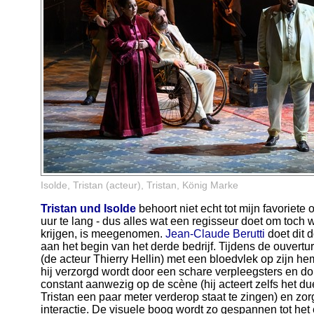
Isolde, Tristan (acteur), Tristan, König Marke
Tristan und Isolde
behoort niet echt tot mijn favoriete o
uur te lang - dus alles wat een regisseur doet om toch w
krijgen, is meegenomen.
Jean-Claude Berutti
doet dit 
aan het begin van het derde bedrijf. Tijdens de ouvert
(de acteur Thierry Hellin) met een bloedvlek op zijn hemd
hij verzorgd wordt door een schare verpleegsters en do
constant aanwezig op de scène (hij acteert zelfs het due
Tristan een paar meter verderop staat te zingen) en zor
interactie. De visuele boog wordt zo gespannen tot het