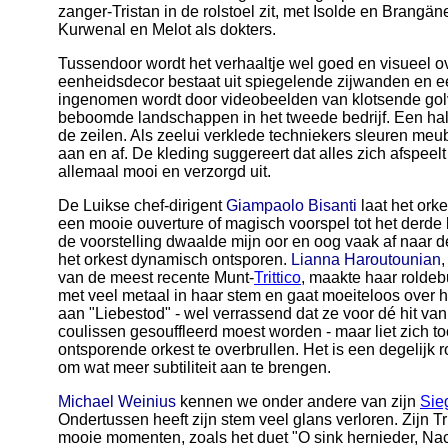
zanger-Tristan in de rolstoel zit, met Isolde en Brangän
Kurwenal en Melot als dokters.
Tussendoor wordt het verhaaltje wel goed en visueel ov
eenheidsdecor bestaat uit spiegelende zijwanden en e
ingenomen wordt door videobeelden van klotsende golve
beboomde landschappen in het tweede bedrijf. Een half
de zeilen. Als zeelui verklede techniekers sleuren me
aan en af. De kleding suggereert dat alles zich afspeelt
allemaal mooi en verzorgd uit.
De Luikse chef-dirigent
Giampaolo Bisanti
laat het ork
een mooie ouverture of magisch voorspel tot het derde b
de voorstelling dwaalde mijn oor en oog vaak af naar de 
het orkest dynamisch ontsporen.
Lianna Haroutounian
van de meest recente Munt-
Trittico
, maakte haar roldebu
met veel metaal in haar stem en gaat moeiteloos over 
aan "Liebestod" - wel verrassend dat ze voor dé hit van
coulissen gesouffleerd moest worden - maar liet zich t
ontsporende orkest te overbrullen. Het is een degelijk r
om wat meer subtiliteit aan te brengen.
Michael Weinius
kennen we onder andere van zijn
Sie
Ondertussen heeft zijn stem veel glans verloren. Zijn T
mooie momenten, zoals het duet "O sink hernieder, Nac