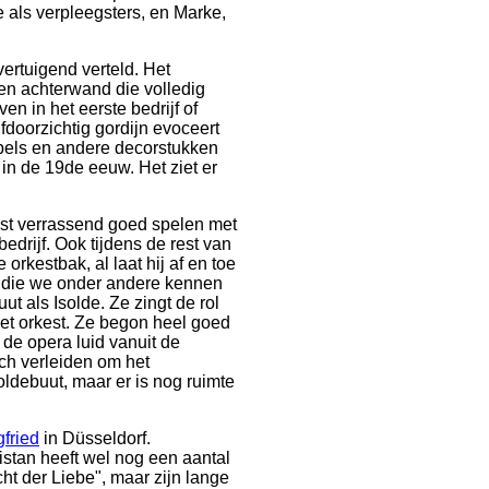
e als verpleegsters, en Marke,
ertuigend verteld. Het
en achterwand die volledig
n in het eerste bedrijf of
doorzichtig gordijn evoceert
ubels en andere decorstukken
 in de 19de eeuw. Het ziet er
est verrassend goed spelen met
edrijf. Ook tijdens de rest van
orkestbak, al laat hij af en toe
, die we onder andere kennen
ut als Isolde. Ze zingt de rol
het orkest. Ze begon heel goed
 de opera luid vanuit de
och verleiden om het
oldebuut, maar er is nog ruimte
gfried
in Düsseldorf.
ristan heeft wel nog een aantal
ht der Liebe", maar zijn lange