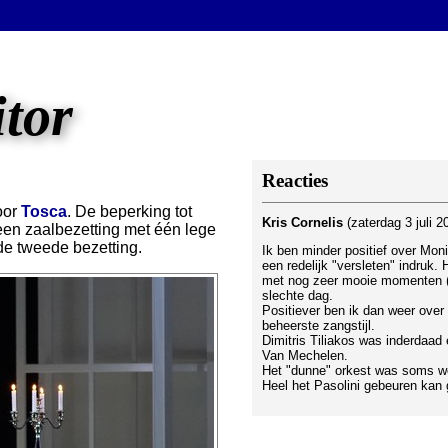
itor
Reacties
oor
Tosca
. De beperking tot
Kris Cornelis
(zaterdag 3 juli 
een zaalbezetting met één lege
 de tweede bezetting.
Ik ben minder positief over Moni
een redelijk "versleten" indruk.
met nog zeer mooie momenten (v
slechte dag.
Positiever ben ik dan weer ove
beheerste zangstijl.
Dimitris Tiliakos was inderdaad 
Van Mechelen.
Het "dunne" orkest was soms we
Heel het Pasolini gebeuren kan 