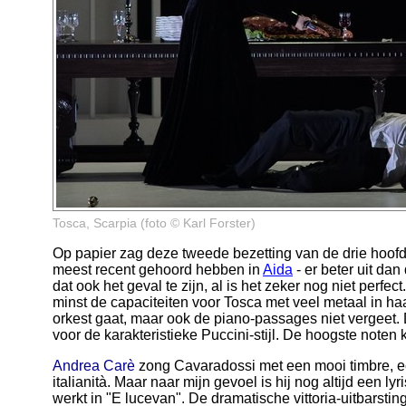
Tosca, Scarpia (foto © Karl Forster)
Op papier zag deze tweede bezetting van de drie hoofd
meest recent gehoord hebben in
Aida
- er beter uit dan
dat ook het geval te zijn, al is het zeker nog niet perfect
minst de capaciteiten voor Tosca met veel metaal in ha
orkest gaat, maar ook de piano-passages niet vergeet.
voor de karakteristieke Puccini-stijl. De hoogste noten
Andrea Carè
zong Cavaradossi met een mooi timbre, 
italianità. Maar naar mijn gevoel is hij nog altijd een ly
werkt in "E lucevan". De dramatische vittoria-uitbarsti