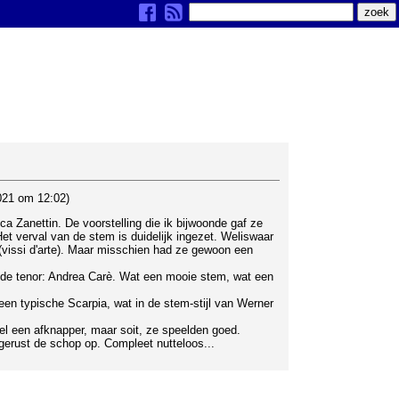
2021 om 12:02)
ca Zanettin. De voorstelling die ik bijwoonde gaf ze
 Het verval van de stem is duidelijk ingezet. Weliswaar
issi d'arte). Maar misschien had ze gewoon een
r de tenor: Andrea Carè. Wat een mooie stem, wat een
een typische Scarpia, wat in de stem-stijl van Werner
l een afknapper, maar soit, ze speelden goed.
gerust de schop op. Compleet nutteloos...