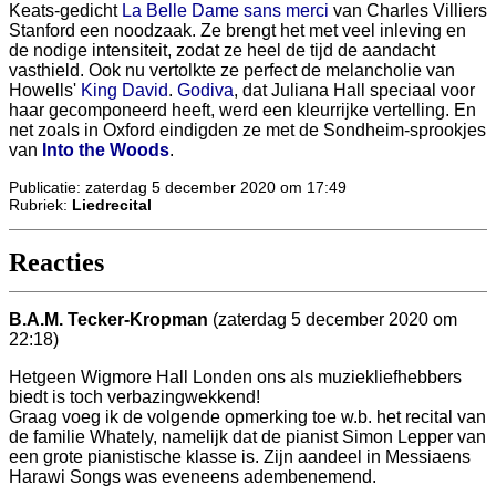
Keats-gedicht
La Belle Dame sans merci
van Charles Villiers
Stanford een noodzaak. Ze brengt het met veel inleving en
de nodige intensiteit, zodat ze heel de tijd de aandacht
vasthield. Ook nu vertolkte ze perfect de melancholie van
Howells'
King David
.
Godiva
, dat Juliana Hall speciaal voor
haar gecomponeerd heeft, werd een kleurrijke vertelling. En
net zoals in Oxford eindigden ze met de Sondheim-sprookjes
van
Into the Woods
.
Publicatie: zaterdag 5 december 2020 om 17:49
Rubriek:
Liedrecital
Reacties
B.A.M. Tecker-Kropman
(zaterdag 5 december 2020 om
22:18)
Hetgeen Wigmore Hall Londen ons als muziekliefhebbers
biedt is toch verbazingwekkend!
Graag voeg ik de volgende opmerking toe w.b. het recital van
de familie Whately, namelijk dat de pianist Simon Lepper van
een grote pianistische klasse is. Zijn aandeel in Messiaens
Harawi Songs was eveneens adembenemend.