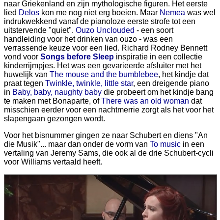
naar Griekenland en zijn mythologische figuren. Het eerste
lied
Delos
kon me nog niet erg boeien. Maar
Nemea
was wel
indrukwekkend vanaf de pianoloze eerste strofe tot een
uitstervende "quiet".
Ouzo Unclouded
- een soort
handleiding voor het drinken van ouzo - was een
verrassende keuze voor een lied. Richard Rodney Bennett
vond voor
Songs before Sleep
inspiratie in een collectie
kinderrijmpjes. Het was een gevarieerde afsluiter met het
huwelijk van
The mouse and the bumblebee
, het kindje dat
praat tegen
Twinkle, twinkle, little star
, een dreigende piano
in
Baby, baby, naughty baby
die probeert om het kindje bang
te maken met Bonaparte, of
There was an old woman
dat
misschien eerder voor een nachtmerrie zorgt als het voor het
slapengaan gezongen wordt.
Voor het bisnummer gingen ze naar Schubert en diens "An
die Musik"... maar dan onder de vorm van
To music
in een
vertaling van Jeremy Sams, die ook al de drie Schubert-cycli
voor Williams vertaald heeft.