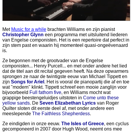
Met
Music for a while
brachten Williams en zijn pianist
Christopher Glynn
een programma met uitsluitend liederen
van Engelse componisten. Het is een repertoire dat perfect in
zijn stem past en waarin hij momenteel quasi-ongeëvenaard
is.
Ze begonnen met de grootvader van de Engelse
componisten... Henry Purcell... en met onder andere het lied
dat de titel aan dit recital gegeven heeft. Na deze opwarmers
sprongen ze naar de twintigste eeuw van Michael Tippett en
zijn
Songs for Ariel
. Het is vooral de pianopartij die af en toe
wat "modern" klinkt. Tippett schreef een mooie zanglijn voor
bijvoorbeeld
Full fathom five
, en Williams mocht wat
grappige beestengeluidjes uitstoten in
Come unto these
yellow sands
. De
Seven Elizabethan Lyrics
van Roger
Quilter sloten dit eerste deel af, met onder andere een
meeslepende
The Faithless Shepherdess
.
Ze eindigden in onze eeuw.
The Isles of Greece
, een cyclus
gecomponeerd in 2007 door Hugh Wood, neemt ons mee