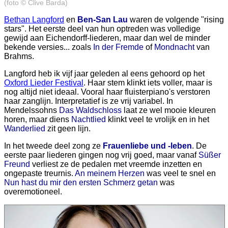
(foto © Clive Barda)
Bethan Langford
en
Ben-San Lau
waren de volgende "rising
stars". Het eerste deel van hun optreden was volledige
gewijd aan Eichendorff-liederen, maar dan wel de minder
bekende versies... zoals
In der Fremde
of
Mondnacht
van
Brahms.
Langford heb ik vijf jaar geleden al eens gehoord op het
Oxford Lieder Festival
. Haar stem klinkt iets voller, maar is
nog altijd niet ideaal. Vooral haar fluisterpiano's verstoren
haar zanglijn. Interpretatief is ze vrij variabel. In
Mendelssohns
Das Waldschloss
laat ze wel mooie kleuren
horen, maar diens
Nachtlied
klinkt veel te vrolijk en in het
Wanderlied
zit geen lijn.
In het tweede deel zong ze
Frauenliebe und -leben
. De
eerste paar liederen gingen nog vrij goed, maar vanaf
Süßer
Freund
verliest ze de pedalen met vreemde inzetten en
ongepaste treurnis.
An meinem Herzen
was veel te snel en
Nun hast du mir den ersten Schmerz getan
was
overemotioneel.