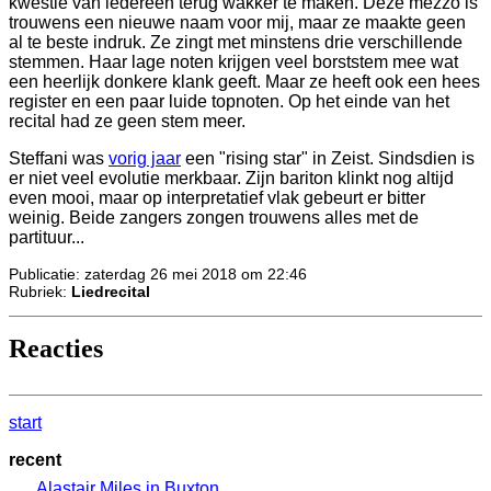
kwestie van iedereen terug wakker te maken. Deze mezzo is
trouwens een nieuwe naam voor mij, maar ze maakte geen
al te beste indruk. Ze zingt met minstens drie verschillende
stemmen. Haar lage noten krijgen veel borststem mee wat
een heerlijk donkere klank geeft. Maar ze heeft ook een hees
register en een paar luide topnoten. Op het einde van het
recital had ze geen stem meer.
Steffani was
vorig jaar
een "rising star" in Zeist. Sindsdien is
er niet veel evolutie merkbaar. Zijn bariton klinkt nog altijd
even mooi, maar op interpretatief vlak gebeurt er bitter
weinig. Beide zangers zongen trouwens alles met de
partituur...
Publicatie: zaterdag 26 mei 2018 om 22:46
Rubriek:
Liedrecital
Reacties
start
recent
Alastair Miles in Buxton