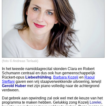
(foto © Andreas Terlaak)
In het tweede namiddagrecital stonden Clara en Robert
Schumann centraal en dus ook hun gemeenschappelijk
Rückert-opus
Liebesfrühling
.
Barbara Kozelj
en
Raoul
Steffani
gaven een vrij slaapverwekkende uitvoering, terwijl
Gerold Huber
met zijn piano volledig naar de achtergrond
verdween.
Dat gebrek aan opwinding zal ook wel met de keuze van het
programma te maken hebben. Gelukkig zong Kozelj
Lorelei
,