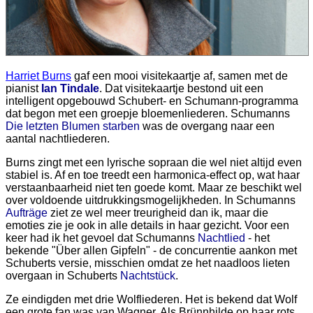
Harriet Burns
gaf een mooi visitekaartje af, samen met de
pianist
Ian Tindale
. Dat visitekaartje bestond uit een
intelligent opgebouwd Schubert- en Schumann-programma
dat begon met een groepje bloemenliederen. Schumanns
Die letzten Blumen starben
was de overgang naar een
aantal nachtliederen.
Burns zingt met een lyrische sopraan die wel niet altijd even
stabiel is. Af en toe treedt een harmonica-effect op, wat haar
verstaanbaarheid niet ten goede komt. Maar ze beschikt wel
over voldoende uitdrukkingsmogelijkheden. In Schumanns
Aufträge
ziet ze wel meer treurigheid dan ik, maar die
emoties zie je ook in alle details in haar gezicht. Voor een
keer had ik het gevoel dat Schumanns
Nachtlied
- het
bekende "Über allen Gipfeln" - de concurrentie aankon met
Schuberts versie, misschien omdat ze het naadloos lieten
overgaan in Schuberts
Nachtstück
.
Ze eindigden met drie Wolfliederen. Het is bekend dat Wolf
een grote fan was van Wagner. Als Brünnhilde op haar rots