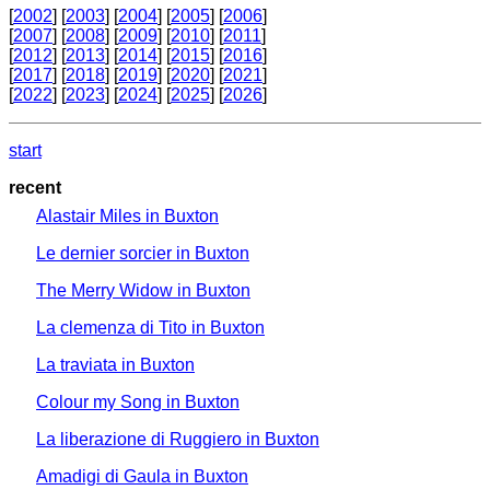
[
2002
] [
2003
] [
2004
] [
2005
] [
2006
]
[
2007
] [
2008
] [
2009
] [
2010
] [
2011
]
[
2012
] [
2013
] [
2014
] [
2015
] [
2016
]
[
2017
] [
2018
] [
2019
] [
2020
] [
2021
]
[
2022
] [
2023
] [
2024
] [
2025
] [
2026
]
start
recent
Alastair Miles in Buxton
Le dernier sorcier in Buxton
The Merry Widow in Buxton
La clemenza di Tito in Buxton
La traviata in Buxton
Colour my Song in Buxton
La liberazione di Ruggiero in Buxton
Amadigi di Gaula in Buxton