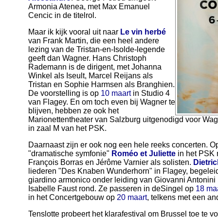
Armonia Atenea, met Max Emanuel
Cencic in de titelrol.
Maar ik kijk vooral uit naar
Le vin herbé
van Frank Martin, die een heel andere
lezing van de Tristan-en-Isolde-legende
geeft dan Wagner. Hans Christoph
Rademann is de dirigent, met Johanna
Winkel als Iseult, Marcel Reijans als
Tristan en Sophie Harmsen als Branghien.
De voorstelling is op
10 maart
in Studio 4
van Flagey. En om toch even bij Wagner te
blijven, hebben ze ook het
Marionettentheater van Salzburg uitgenodigd voor Wa
in zaal M van het PSK.
Daarnaast zijn er ook nog een hele reeks concerten. 
"dramatische symfonie"
Roméo et Juliette
in het PSK m
François Borras en Jérôme Varnier als solisten.
Dietri
liederen "Des Knaben Wunderhorn" in Flagey, begeleid 
giardino armonico onder leiding van Giovanni Antonini 
Isabelle Faust rond. Ze passeren in deSingel op
18 ma
in het Concertgebouw op
20 maart
, telkens met een a
Tenslotte probeert het klarafestival om Brussel toe te 