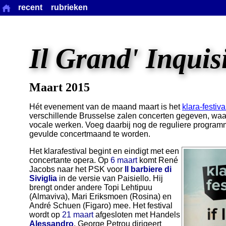
recent
rubrieken
Il Grand' Inquis
Maart 2015
Hét evenement van de maand maart is het
klara-festiva
verschillende Brusselse zalen concerten gegeven, waa
vocale werken. Voeg daarbij nog de reguliere program
gevulde concertmaand te worden.
Het klarafestival begint en eindigt met een
concertante opera. Op
6 maart
komt René
Jacobs naar het PSK voor
Il barbiere di
Siviglia
in de versie van Paisiello. Hij
brengt onder andere Topi Lehtipuu
(Almaviva), Mari Eriksmoen (Rosina) en
André Schuen (Figaro) mee. Het festival
wordt op
21 maart
afgesloten met Handels
Alessandro
. George Petrou dirigeert