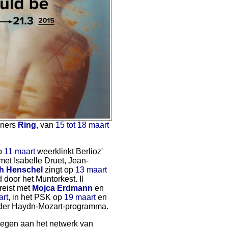
gners
Ring
, van
15 tot 18 maart
Op
11 maart
weerklinkt Berlioz'
et Isabelle Druet, Jean-
ch Henschel
zingt op
13 maart
door het Muntorkest. Il
reist met
Mojca Erdmann
en
art
, in het PSK op
19 maart
en
nder Haydn-Mozart-programma.
voegen aan het netwerk van