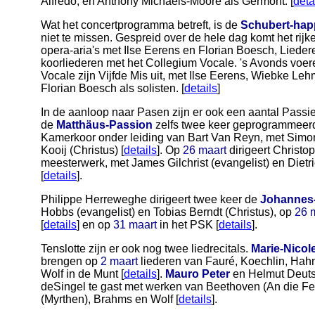
Alfredo, en Anthony Michaels-Moore als Germont. [
deta
Wat het concertprogramma betreft, is de
Schubert-hap
niet te missen. Gespreid over de hele dag komt het rij
opera-aria's met Ilse Eerens en Florian Boesch, Lied
koorliederen met het Collegium Vocale. 's Avonds voe
Vocale zijn Vijfde Mis uit, met Ilse Eerens, Wiebke L
Florian Boesch als solisten. [
details
]
In de aanloop naar Pasen zijn er ook een aantal Passie
de
Matthäus-Passion
zelfs twee keer geprogrammeer
Kamerkoor onder leiding van Bart Van Reyn, met Simon
Kooij (Christus) [
details
]. Op
26 maart
dirigeert Christ
meesterwerk, met James Gilchrist (evangelist) en Dietr
[
details
].
Philippe Herreweghe dirigeert twee keer de
Johannes
Hobbs (evangelist) en Tobias Berndt (Christus), op
26 
[
details
] en op
31 maart
in het PSK [
details
].
Tenslotte zijn er ook nog twee liedrecitals.
Marie-Nicol
brengen op
2 maart
liederen van Fauré, Koechlin, Ha
Wolf in de Munt [
details
].
Mauro Peter
en Helmut Deuts
deSingel te gast met werken van Beethoven (An die F
(Myrthen), Brahms en Wolf [
details
].