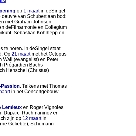
ils
]
pening
op
1 maart
in deSingel
ke oeuvre van Schubert aan bod:
eren met Graham Johnson,
ren deFilharmonie en Collegium
ehmkuhl, Sebastian Kohlhepp en
s te horen. In deSingel staat
d. Op
21 maart
met het Octopus
 Wall (evangelist) en Peter
oph Prégardien Bachs
ich Henschel (Christus)
-Passion
. Telkens met Thomas
maart
in het Concertgebouw
e Lemieux
en Roger Vignoles
hn, Duparc, Rachmaninov en
ch zijn op
12 maart
in
erne Geliebte), Schumann