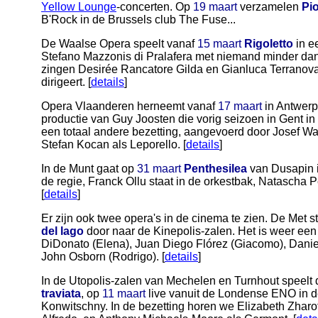
Yellow Lounge
-concerten. Op
19 maart
verzamelen
Pi
B'Rock in de Brussels club The Fuse...
De Waalse Opera speelt vanaf
15 maart
Rigoletto
in e
Stefano Mazzonis di Pralafera met niemand minder dan L
zingen Desirée Rancatore Gilda en Gianluca Terrano
dirigeert. [
details
]
Opera Vlaanderen herneemt vanaf
17 maart
in Antwer
productie van Guy Joosten die vorig seizoen in Gent in
een totaal andere bezetting, aangevoerd door Josef W
Stefan Kocan als Leporello. [
details
]
In de Munt gaat op
31 maart
Penthesilea
van Dusapin i
de regie, Franck Ollu staat in de orkestbak, Natascha Pet
[
details
]
Er zijn ook twee opera's in de cinema te zien. De Met s
del lago
door naar de Kinepolis-zalen. Het is weer een
DiDonato (Elena), Juan Diego Flórez (Giacomo), Danie
John Osborn (Rodrigo). [
details
]
In de Utopolis-zalen van Mechelen en Turnhout speelt
traviata
, op
11 maart
live vanuit de Londense ENO in d
Konwitschny. In de bezetting horen we Elizabeth Zharof