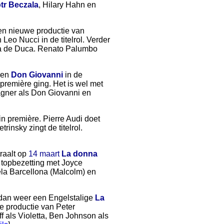
otr Beczala
, Hilary Hahn en
en nieuwe productie van
eo Nucci in de titelrol. Verder
va de Duca. Renato Palumbo
pen
Don Giovanni
in de
 première ging. Het is wel met
agner als Don Giovanni en
n première. Pierre Audi doet
rinsky zingt de titelrol.
traalt op
14 maart
La donna
 topbezetting met Joyce
la Barcellona (Malcolm) en
 dan weer een Engelstalige
La
e productie van Peter
f als Violetta, Ben Johnson als