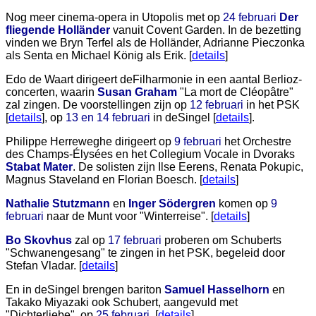
Nog meer cinema-opera in Utopolis met op
24 februari
Der
fliegende Holländer
vanuit Covent Garden. In de bezetting
vinden we Bryn Terfel als de Holländer, Adrianne Pieczonka
als Senta en Michael König als Erik. [
details
]
Edo de Waart dirigeert deFilharmonie in een aantal Berlioz-
concerten, waarin
Susan Graham
"La mort de Cléopâtre"
zal zingen. De voorstellingen zijn op
12 februari
in het PSK
[
details
], op
13 en 14 februari
in deSingel [
details
].
Philippe Herreweghe dirigeert op
9 februari
het Orchestre
des Champs-Élysées en het Collegium Vocale in Dvoraks
Stabat Mater
. De solisten zijn Ilse Eerens, Renata Pokupic,
Magnus Staveland en Florian Boesch. [
details
]
Nathalie Stutzmann
en
Inger Södergren
komen op
9
februari
naar de Munt voor "Winterreise". [
details
]
Bo Skovhus
zal op
17 februari
proberen om Schuberts
"Schwanengesang" te zingen in het PSK, begeleid door
Stefan Vladar. [
details
]
En in deSingel brengen bariton
Samuel Hasselhorn
en
Takako Miyazaki ook Schubert, aangevuld met
"Dichterliebe", op
25 februari
. [
details
]