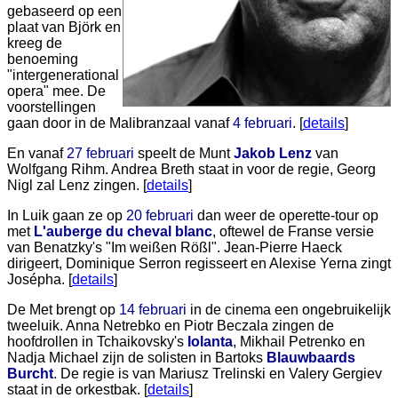
gebaseerd op een
plaat van Björk en
kreeg de
benoeming
"intergenerational
opera" mee. De
voorstellingen
gaan door in de Malibranzaal vanaf
4 februari
. [
details
]
En vanaf
27 februari
speelt de Munt
Jakob Lenz
van
Wolfgang Rihm. Andrea Breth staat in voor de regie, Georg
Nigl zal Lenz zingen. [
details
]
In Luik gaan ze op
20 februari
dan weer de operette-tour op
met
L'auberge du cheval blanc
, oftewel de Franse versie
van Benatzky's "Im weißen Rößl". Jean-Pierre Haeck
dirigeert, Dominique Serron regisseert en Alexise Yerna zingt
Josépha. [
details
]
De Met brengt op
14 februari
in de cinema een ongebruikelijk
tweeluik. Anna Netrebko en Piotr Beczala zingen de
hoofdrollen in Tchaikovsky's
Iolanta
, Mikhail Petrenko en
Nadja Michael zijn de solisten in Bartoks
Blauwbaards
Burcht
. De regie is van Mariusz Trelinski en Valery Gergiev
staat in de orkestbak. [
details
]