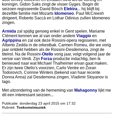
koningin. Gidon Saks zingt de visser Gyges. Begin dit
seizoen regisseerde David Bösch
Elektra
... hij blijft bij
dezelfde familie met Mozarts
Idomeneo
. Paul McCreesh
dirigeert, Roberto Saccà en Lothar Odinius zullen Idomeneo
zingen.
Armida
zal spijtig genoeg enkel in Gent spelen. Mariame
Clément kennen we al van onder andere
Viaggio
en
Agrippina
en zal ook deze Rossini-opera regisseren, met
Alberto Zedda in de orkestbak. Carmen Romeu, die we vorig
jaar ontdekt hebben als de Rossini-Desdemona, zingt de
titelrol. Na de Rossini-
Otello
vorig jaar, volgt volgend jaar de
versie van Verdi. Zijn
Forza
-productie indachtig, ben ik
benieuwd naar wat Michael Thalheimer ervan gaat maken.
Er zijn twee Otello's voorzien, Carlo Ventre en Zoran
Todorovich, Corinne Winters (bekend van haar recente
Donna Anna) zal Desdemona zingen, Vladimir Stoyanov is
Iago.
Met uitzondering van de herneming van
Mahagonny
lijkt me
dit een interessant seizoen...
Publicatie: donderdag 23 april 2015 om 17:32
Rubriek:
Toekomstmuziek