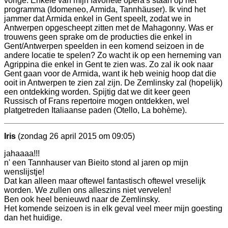
vorige. Enkele van mijn favoriete opera's staan op het
programma (Idomeneo, Armida, Tannhäuser). Ik vind het
jammer dat Armida enkel in Gent speelt, zodat we in
Antwerpen opgescheept zitten met de Mahagonny. Was er
trouwens geen sprake om de producties die enkel in
Gent/Antwerpen speelden in een komend seizoen in de
andere locatie te spelen? Zo wacht ik op een herneming van
Agrippina die enkel in Gent te zien was. Zo zal ik ook naar
Gent gaan voor de Armida, want ik heb weinig hoop dat die
ooit in Antwerpen te zien zal zijn. De Zemlinsky zal (hopelijk)
een ontdekking worden. Spijtig dat we dit keer geen
Russisch of Frans repertoire mogen ontdekken, wel
platgetreden Italiaanse paden (Otello, La bohème).
Iris
(zondag 26 april 2015 om 09:05)
jahaaaa!!!
n' een Tannhauser van Bieito stond al jaren op mijn
wenslijstje!
Dat kan alleen maar oftewel fantastisch oftewel vreselijk
worden. We zullen ons alleszins niet vervelen!
Ben ook heel benieuwd naar de Zemlinsky.
Het komende seizoen is in elk geval veel meer mijn goesting
dan het huidige.