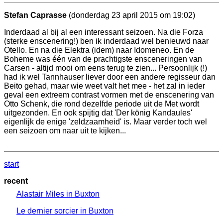
Stefan Caprasse
(donderdag 23 april 2015 om 19:02)
Inderdaad al bij al een interessant seizoen. Na die Forza
(sterke enscenering!) ben ik inderdaad wel benieuwd naar
Otello. En na die Elektra (idem) naar Idomeneo. En de
Boheme was één van de prachtigste ensceneringen van
Carsen - altijd mooi om eens terug te zien... Persoonlijk (!)
had ik wel Tannhauser liever door een andere regisseur dan
Beito gehad, maar wie weet valt het mee - het zal in ieder
geval een extreem contrast vormen met de enscenering van
Otto Schenk, die rond dezelfde periode uit de Met wordt
uitgezonden. En ook spijtig dat 'Der könig Kandaules'
eigenlijk de enige 'zeldzaamheid' is. Maar verder toch wel
een seizoen om naar uit te kijken...
start
recent
Alastair Miles in Buxton
Le dernier sorcier in Buxton