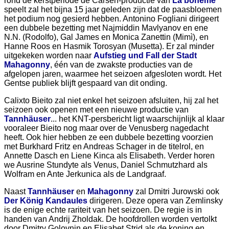
rond de kerstperiode de Carsen-productie van
La bohème
speelt zal het bijna 15 jaar geleden zijn dat de paasbloemen
het podium nog gesierd hebben. Antonino Fogliani dirigeert
een dubbele bezetting met Najmiddin Mavlyanov en ene
N.N. (Rodolfo), Gal James en Monica Zanettin (Mimì), en
Hanne Roos en Hasmik Torosyan (Musetta). Er zal minder
uitgekeken worden naar
Aufstieg und Fall der Stadt
Mahagonny
, één van de zwakste producties van de
afgelopen jaren, waarmee het seizoen afgesloten wordt. Het
Gentse publiek blijft gespaard van dit onding.
Calixto Bieito zal niet enkel het seizoen afsluiten, hij zal het
seizoen ook openen met een nieuwe productie van
Tannhäuser
... het KNT-persbericht ligt waarschijnlijk al klaar
vooraleer Bieito nog maar over de Venusberg nagedacht
heeft. Ook hier hebben ze een dubbele bezetting voorzien
met Burkhard Fritz en Andreas Schager in de titelrol, en
Annette Dasch en Liene Kinca als Elisabeth. Verder horen
we Ausrine Stundyte als Venus, Daniel Schmutzhard als
Wolfram en Ante Jerkunica als de Landgraaf.
Naast
Tannhäuser
en
Mahagonny
zal Dmitri Jurowski ook
Der König Kandaules
dirigeren. Deze opera van Zemlinsky
is de enige echte rariteit van het seizoen. De regie is in
handen van Andrij Zholdak. De hoofdrollen worden vertolkt
door Dmitry Golovnin en Elisabet Strid als de koning en