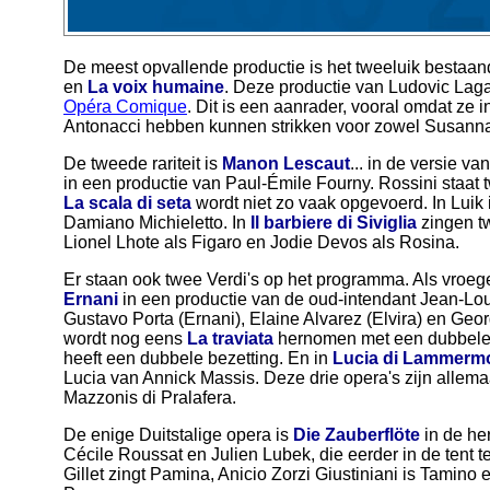
De meest opvallende productie is het tweeluik bestaan
en
La voix humaine
. Deze productie van Ludovic Laga
Opéra Comique
. Dit is een aanrader, vooral omdat ze 
Antonacci hebben kunnen strikken voor zowel Susanna 
De tweede rariteit is
Manon Lescaut
... in de versie va
in een productie van Paul-Émile Fourny. Rossini staat
La scala di seta
wordt niet zo vaak opgevoerd. In Luik 
Damiano Michieletto. In
Il barbiere di Siviglia
zingen t
Lionel Lhote als Figaro en Jodie Devos als Rosina.
Er staan ook twee Verdi's op het programma. Als vroeg
Ernani
in een productie van de oud-intendant Jean-Loui
Gustavo Porta (Ernani), Elaine Alvarez (Elvira) en Geo
wordt nog eens
La traviata
hernomen met een dubbele
heeft een dubbele bezetting. En in
Lucia di Lammerm
Lucia van Annick Massis. Deze drie opera's zijn allema
Mazzonis di Pralafera.
De enige Duitstalige opera is
Die Zauberflöte
in de he
Cécile Roussat en Julien Lubek, die eerder in de tent 
Gillet zingt Pamina, Anicio Zorzi Giustiniani is Tamino