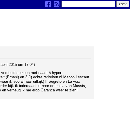
april 2015 om 17:04)
) verdeeld seizoen met naast 5 hyper-
eit (Ernani) en 3 (!) echte rariteiten nl Manon Lescaut
aar ik vooral naar uitkijk) Il Segreto en La voix
der kijk ik inderdaad uit naar de Lucia van Massis,
o en verheug ik me erop Garanca weer te zien !