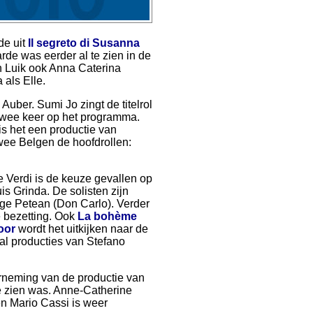
de uit
Il segreto di Susanna
rde was eerder al te zien in de
in Luik ook Anna Caterina
als Elle.
n Auber. Sumi Jo zingt de titelrol
 twee keer op het programma.
is het een productie van
wee Belgen de hoofdrollen:
e Verdi is de keuze gevallen op
s Grinda. De solisten zijn
rge Petean (Don Carlo). Verder
 bezetting. Ook
La bohème
oor
wordt het uitkijken naar de
al producties van Stefano
rneming van de productie van
te zien was. Anne-Catherine
 en Mario Cassi is weer