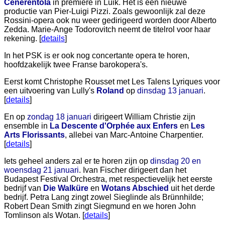
Cenerentola
in premiere in Luik. Het is een nieuwe
productie van Pier-Luigi Pizzi. Zoals gewoonlijk zal deze
Rossini-opera ook nu weer gedirigeerd worden door Alberto
Zedda. Marie-Ange Todorovitch neemt de titelrol voor haar
rekening. [
details
]
In het PSK is er ook nog concertante opera te horen,
hoofdzakelijk twee Franse barokopera's.
Eerst komt Christophe Rousset met Les Talens Lyriques voor
een uitvoering van Lully's
Roland
op
dinsdag 13 januari
.
[
details
]
En op
zondag 18 januari
dirigeert William Christie zijn
ensemble in
La Descente d'Orphée aux Enfers
en
Les
Arts Florissants
, allebei van Marc-Antoine Charpentier.
[
details
]
Iets geheel anders zal er te horen zijn op
dinsdag 20 en
woensdag 21 januari
. Ivan Fischer dirigeert dan het
Budapest Festival Orchestra, met respectievelijk het eerste
bedrijf van
Die Walküre
en
Wotans Abschied
uit het derde
bedrijf. Petra Lang zingt zowel Sieglinde als Brünnhilde;
Robert Dean Smith zingt Siegmund en we horen John
Tomlinson als Wotan. [
details
]