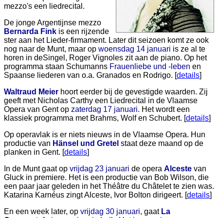
mezzo's een liedrecital.
De jonge Argentijnse mezzo
Bernarda Fink
is een rijzende
ster aan het Lieder-firmament. Later dit seizoen komt ze ook
nog naar de Munt, maar op
woensdag 14 januari
is ze al te
horen in deSingel, Roger Vignoles zit aan de piano. Op het
programma staan Schumanns
Frauenliebe und -leben
en
Spaanse liederen van o.a. Granados en Rodrigo. [
details
]
Waltraud Meier
hoort eerder bij de gevestigde waarden. Zij
geeft met Nicholas Carthy een Liedrecital in de Vlaamse
Opera van Gent op
zaterdag 17 januari
. Het wordt een
klassiek programma met Brahms, Wolf en Schubert. [
details
]
Op operavlak is er niets nieuws in de Vlaamse Opera. Hun
productie van
Hänsel und Gretel
staat deze maand op de
planken in Gent. [
details
]
In de Munt gaat op
vrijdag 23 januari
de opera
Alceste
van
Gluck in premiere. Het is een productie van Bob Wilson, die
een paar jaar geleden in het Théâtre du Châtelet te zien was.
Katarina Karnéus zingt Alceste, Ivor Bolton dirigeert. [
details
]
En een week later, op
vrijdag 30 januari
, gaat
La