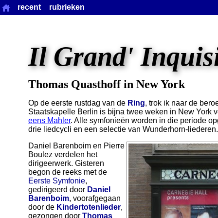
recent
rubrieken
Il Grand' Inquis
Thomas Quasthoff in New York
Op de eerste rustdag van de
Ring
, trok ik naar de be
Staatskapelle Berlin is bijna twee weken in New York 
eens Mahler
. Alle symfonieën worden in die periode o
drie liedcycli en een selectie van Wunderhorn-liederen.
Daniel Barenboim en Pierre
Boulez verdelen het
dirigeerwerk. Gisteren
begon de reeks met de
Eerste Symfonie
,
gedirigeerd door
Daniel
Barenboim
, voorafgegaan
door de
Kindertotenlieder
,
gezongen door
Thomas