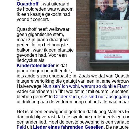
Quasthoff
... wat uiteraard
de hoofdreden was waarom
ik een kaartje gekocht had
voor dit concert.
Quasthoff heeft weliswaar
geen gigantische stem,
maar zijn piano draagt wel
perfect tot op het hoogste
balkon, waar ik een plaatsje
gevonden had. Voor een
liedcyclus als
Kindertotenlieder
is dat
piano zingen onontbeerlijk;
iets anders zou ongepast zijn. Zoals we dat van Quastho
integere vertolking die getuigt van een intieme vertrou
Halverwege
Nun seh' ich wohl, warum so dunkle Fla
vader culmineren in "Ihr wolltet mir mit eurem Leuchte
bleiben gerne!" In
Oft denk' ich, sie sind nur ausgegan
uitdrukking aan de verloren hoop dat het allemaal maar
Het is al een eeuwigheid geleden dat ik nog Mahlers E
dan ook blij verrast dat die symfonie grotendeels een ork
een ander lied. Heel de eerste beweging is een variati
Feld
uit
Lieder eines fahrenden Gesellen
. De natuure