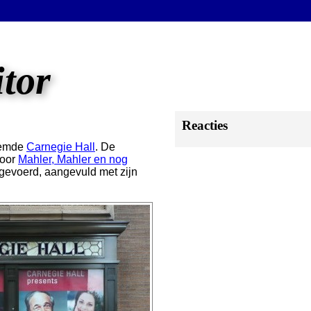
itor
Reacties
roemde
Carnegie Hall
. De
voor
Mahler, Mahler en nog
pgevoerd, aangevuld met zijn