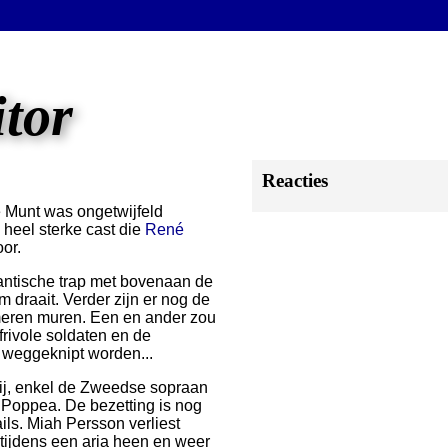
itor
Reacties
e Munt was ongetwijfeld
heel sterke cast die
René
or.
ntische trap met bovenaan de
m draait. Verder zijn er nog de
meren muren. Een en ander zou
 frivole soldaten en de
 weggeknipt worden...
rtij, enkel de Zweedse sopraan
Poppea. De bezetting is nog
ils. Miah Persson verliest
 tijdens een aria heen en weer