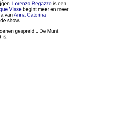
ijgen.
Lorenzo Regazzo
is een
que Visse
begint meer en meer
ina van
Anna Caterina
 de show.
oenen gespreid... De Munt
 is.