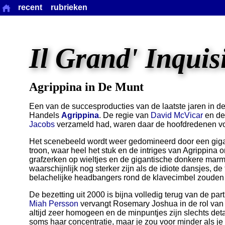
recent
rubrieken
Il Grand' Inquis
Agrippina in De Munt
Een van de succesproducties van de laatste jaren in d
Handels
Agrippina
. De regie van
David McVicar
en de 
Jacobs
verzameld had, waren daar de hoofdredenen vo
Het scenebeeld wordt weer gedomineerd door een giga
troon, waar heel het stuk en de intriges van Agrippina o
grafzerken op wieltjes en de gigantische donkere mar
waarschijnlijk nog sterker zijn als de idiote dansjes, de
belachelijke headbangers rond de klavecimbel zouden
De bezetting uit 2000 is bijna volledig terug van de pa
Miah Persson
vervangt Rosemary Joshua in de rol van 
altijd zeer homogeen en de minpuntjes zijn slechts deta
soms haar concentratie, maar je zou voor minder als je