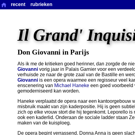
recent
rubrieken
Il Grand' Inquis
Don Giovanni in Parijs
Als ik me de kritieken goed herinner, dan zorgde de n
Giovanni
vorig jaar in Palais Garnier voor een verdeeld
verhuisde ze naar de grote zaal van de Bastille en werd
Giovanni
is een opera waarmee een regisseur veel kan
enscenering van
Michael Haneke
een goed voorbeeld
gemoderniseerd kan worden.
Haneke verplaatst de opera naar een kantoorgebouw 
misbruik maakt van zijn kaderpositie. Hij is geen subtie
zich op elke vrouw stort die hij tegenkomt. Leporello is 
ook een kaderlid. Onderaan de sociale ladder staan Zer
maken van de kuisploeg.
De opera begint verrassend. Donna Anna is geen slacht