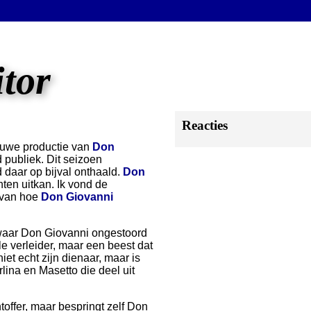
itor
Reacties
ieuwe productie van
Don
 publiek. Dit seizoen
 daar op bijval onthaald.
Don
ten uitkan. Ik vond de
 van hoe
Don Giovanni
waar Don Giovanni ongestoord
le verleider, maar een beest dat
niet echt zijn dienaar, maar is
lina en Masetto die deel uit
offer, maar bespringt zelf Don