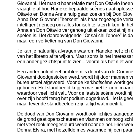
Giovanni. Het maakt haar relatie met Don Ottavio ineen
vraagt je af hoe Haneke bepaalde scènes gaat oplossen
Ottavio en Donna Anna hulp gaan zoeken bij Don Giov
Anna Don Giovanni "herkent" als haar zogezegde verkr
intelligent genoeg om alles logisch te laten lijken. In h
Anna en Don Ottavio ver genoeg uit elkaar, zodat hij n
spelen is. Het daaropvolgende "Or sai chi l'onore" is 
maar een verkettering van Don Giovanni.
Je kan je natuurlijk afvragen waarom Haneke het zich 
van het libretto af te wijken. Maar soms is het interess
een ander gezichtspunt te zien... vooral als het niet wrin
Een ander potentieel probleem is de rol van de Comme
Giovanni doodgestoken werd, wordt hij door mannen va
bureaustoel afgevoerd. Voor de kerkhofscène wordt g
geboden. Het standbeeld krijgen we niet te zien, maar 
waardoor veel licht valt. Voor de laatste scène wordt hi
over zijn hoofd terug het podium opgeduwd. Het is geen
maar levende standbeelden zijn altijd wat moeilijk.
De dood van Don Giovanni wordt ook lichtjes aangepas
de grond gaat openscheuren en vlammen omhoog schi
met veel rook meegesleurd wordt naar de hel. Hier wo
Donna Elvira, met hetzelfde mes waarmee hij een paa