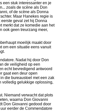
s een stuk interessanter en je
... zoals de scène als Don
anni, of de scène als Donna
achter. Maar Hanekes regie is
et eerste geval zet hij Donna
iet merkt dat ze komedie aan het
dan ook geen treurzang meer,
überhaupt moeilijk maakt door
ant om een situatie eens vanuit
gt.
ndatore. Nadat hij door Don
n de veiligheid op een
een echt bevredigend antwoord
er gaat een deur open
j in die bureaustoel met een zak
 volledig gelukkige oplossing,
t. Niemand verwacht dat plots
eten, waarna Don Giovanni
rdt Don Giovanni gedood door
r uur eerder de Commendatore