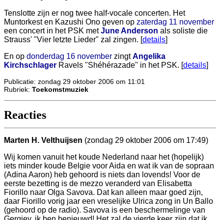
Tenslotte zijn er nog twee half-vocale concerten. Het
Muntorkest en Kazushi Ono geven op
zaterdag 11 november
een concert in het PSK met
June Anderson
als soliste die
Strauss' "Vier letzte Lieder" zal zingen. [
details
]
En op
donderdag 16 november
zingt
Angelika
Kirchschlager
Ravels "Shéhérazade" in het PSK. [
details
]
Publicatie: zondag 29 oktober 2006 om 11:01
Rubriek:
Toekomstmuziek
Reacties
Marten H. Velthuijsen
(zondag 29 oktober 2006 om 17:49)
Wij komen vanuit het koude Nederland naar het (hopelijk)
iets minder koude Belgie voor Aida en wat ik van de sopraan
(Adina Aaron) heb gehoord is niets dan lovends! Voor de
eerste bezetting is de mezzo veranderd van Elisabetta
Fiorillo naar Olga Savova. Dat kan alleen maar goed zijn,
daar Fiorillo vorig jaar een vreselijke Ulrica zong in Un Ballo
(gehoord op de radio). Savova is een beschermelinge van
Gergiev, ik ben benieuwd! Het zal de vierde keer zijn dat ik