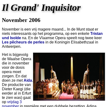
Il Grand' Inquisitor
November 2006
November is een vrij magere maand... In de Munt staat er
niets interessants op het programma, op een enkele
Tristan
und Isolde
na. En de Vlaamse Opera speelt nog twee keer
Les pêcheurs de perles
in de Koningin Elisabethzaal in
Antwerpen.
Het is bijgevolg
de Waalse Opera
die in november
voor de dosis
opera moet
zorgen. En dat
doen ze met
Aida
.
De productie van
Dieter Kaegi (die
eerder al in Erfurt
te zien was) gaat
op
vrijdag 3
november
in première met een dubbele bezetting. Adina