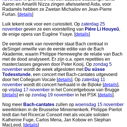
Aaron en Amarilli Nizza zingen afwisselend Aida, voor
Radamès hebben ze Zwetan Michailov en Jean-Pierre
Furlan. [
details
]
Luik tekent ook voor een curiositeit. Op
zaterdag 25
november
geven ze een voorstelling van
Piére Li Houyeû
,
de enige opera van Eugène Ysaye. [
details
]
De eerste week van november staat Bach centraal in
deSingel omwille van de eerste editie van de Bach
Akademie, waarin Philippe Herreweghe de relatie van Bach
met de dood analyseert. Er zijn o.a. open repetities en
masterclasses gegeven door Peter Kooij. Op
zondag 5
november
wordt de week afgesloten met
Du süsse
Todesstunde
, een concert met Bach-cantates uitgevoerd
door het Collegium Vocale [
details
]. Op
zaterdag 11
november
wordt dit concert herhaald in de Bijloke [
details
],
op
vrijdag 17 november
in het Concertgebouw van Brugge
[
details
] en op
zondag 19 november
in het PSK [
details
].
Nog meer
Bach-cantates
zullen op
woensdag 15 november
weerklinken in de Brusselse Miniemenkerk. Philippe Pierlot
leidt dan het Ricercar Consort met als vocale solisten
Katherine Fuge, Carlos Mena, Jan Kobow en Stephan
MacLeod. [
details
]