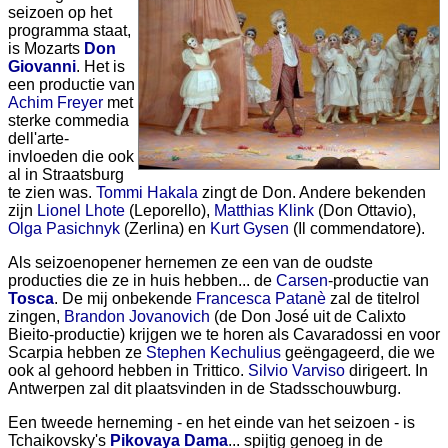
seizoen op het
programma staat,
is Mozarts
Don
Giovanni
. Het is
een productie van
Achim Freyer
met
sterke commedia
dell'arte-
invloeden die ook
al in Straatsburg
te zien was.
Tommi Hakala
zingt de Don. Andere bekenden
zijn
Lionel Lhote
(Leporello),
Matthias Klink
(Don Ottavio),
Olga Pasichnyk
(Zerlina) en
Kurt Gysen
(Il commendatore).
Als seizoenopener hernemen ze een van de oudste
producties die ze in huis hebben... de
Carsen
-productie van
Tosca
. De mij onbekende
Francesca Patanè
zal de titelrol
zingen,
Brandon Jovanovich
(de Don José uit de Calixto
Bieito-productie) krijgen we te horen als Cavaradossi en voor
Scarpia hebben ze
Stephen Kechulius
geëngageerd, die we
ook al gehoord hebben in Trittico.
Silvio Varviso
dirigeert. In
Antwerpen zal dit plaatsvinden in de Stadsschouwburg.
Een tweede herneming - en het einde van het seizoen - is
Tchaikovsky's
Pikovaya Dama
... spijtig genoeg in de