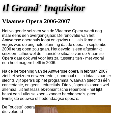
Il Grand' Inquisitor
Vlaamse Opera 2006-2007
Het volgende seizoen van de Vlaamse Opera wordt nog
maar eens een overgangsjaar. De renovatie van het
Antwerpse operahuis loopt enigszins uit... als ik me niet
vergis was de originele planning dat de opera in september
2006 terug open zou gaan. Het gevolg is een afgeslankt
seizoen - alhoewel de financiële situatie van de Vlaamse
Opera daar ook wel voor iets zal tussenzitten - met vooral
een heel magere helft in 2006.
Na de heropening van de Antwerpse opera in februari 2007
ziet het seizoen er weer redelijk normaal uit. In totaal staan er
slechts vijf opera's op het programma, waarvan (slechts) één
concertante, en geen liedrecitals. Die vijf opera's komen wel
allemaal uit het klassiek-romantische repertoire - het lijkt
haast een Luiks seizoen - zonder barokopera's, geen
twintigste eeuwse of hedendaagse opera's.
De "oudste" opera
die volgend