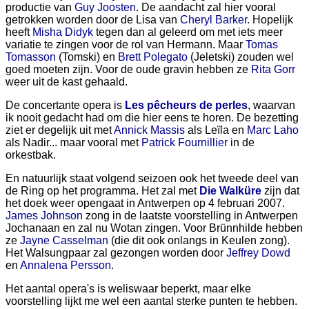
productie van
Guy Joosten
. De aandacht zal hier vooral
getrokken worden door de Lisa van
Cheryl Barker
. Hopelijk
heeft
Misha Didyk
tegen dan al geleerd om met iets meer
variatie te zingen voor de rol van Hermann. Maar
Tomas
Tomasson
(Tomski) en
Brett Polegato
(Jeletski) zouden wel
goed moeten zijn. Voor de oude gravin hebben ze
Rita Gorr
weer uit de kast gehaald.
De concertante opera is
Les pêcheurs de perles
, waarvan
ik nooit gedacht had om die hier eens te horen. De bezetting
ziet er degelijk uit met
Annick Massis
als Leïla en
Marc Laho
als Nadir... maar vooral met
Patrick Fournillier
in de
orkestbak.
En natuurlijk staat volgend seizoen ook het tweede deel van
de Ring op het programma. Het zal met
Die Walküre
zijn dat
het doek weer opengaat in Antwerpen op 4 februari 2007.
James Johnson
zong in de laatste voorstelling in Antwerpen
Jochanaan en zal nu Wotan zingen. Voor Brünnhilde hebben
ze
Jayne Casselman
(die dit ook onlangs in Keulen zong).
Het Walsungpaar zal gezongen worden door
Jeffrey Dowd
en
Annalena Persson
.
Het aantal opera's is weliswaar beperkt, maar elke
voorstelling lijkt me wel een aantal sterke punten te hebben.