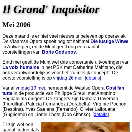
Il Grand' Inquisitor
Mei 2006
Deze maand is er niet veel nieuws te beleven op operavlak.
De Vlaamse Opera speelt nog tot half mei
Die lustige Witwe
in Antwerpen, en de Munt geeft nog een aantal
voorstellingen van
Boris Godunov
.
Eind mei geeft de Munt wel drie concertante uitvoeringen van
La voix humaine
in het PSK met Catherine Malfitano, die
ook verantwoordelijk is voor het "ruimtelijk concept". De
eerste voorstelling is op
vrijdag 26 mei
. [
details
]
Vanaf
vrijdag 19 mei
, herneemt de Waalse Opera
Così fan
tutte
in de productie van Philippe Sireuil met Antonino
Fogliani als dirigent. De zangers zijn Barbara Haveman
(Fiordiligi), Patricia Fernandez (Dorabella), Virginie Pochon
(Despina), Yves Saelens (Ferrando), Olivier Lallouette
(Guglielmo) en Lionel Lhote (Don Alfonso). [
details
]
Er zijn wel een
aantal liedrecitals