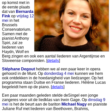
op komst met in
de eerste plaats
dat van
Bernarda
Fink
op
vrijdag 12
mei
in het
Brussels
Conservatorium.
Samen met de
pianist Anthony
Spiri, zal ze
liederen van
Haydn, Wolf en
Berg zingen en ook een aantal liederen van Argentijnse en
Sloveense componisten. [
details
]
Stéphane Degout
hebben we al een paar keer in opera
gehoord in de Munt. Op
donderdag 4 mei
kunnen we hem
ook ontdekken in de hoedanigheid van liedzanger. Op het
programma staan Duitse en Franse liederen. Hélène Lucas
begeleidt hem op de piano. [
details
]
Een paar maanden geleden stelde deSingel een jonge
zangeres voor uit de liedklas van Irwin Gage. Op
dinsdag 9
mei
is het de beurt aan de bariton
Michael Nagy
en pianiste
Juliane Ruf met liederen van Beethoven, Brahms,