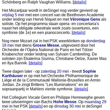
Schönberg en Ralph Vaughan Williams. [
details
]
Het Mozartjaar wordt in deSingel nog verder gevierd op
vrijdag 5 mei
met een concert van de Beethoven Academie
onder leiding van Hervé Niquet en met
Véronique Gens
als
soliste. Op het programma staan opera- en concertaria's
naast het obligate orkestrale werk zoals ouvertures, een
symfonie (de 1e) en een pianoconcerto. [
details
]
Nog meer Mozart zal in het PSK weerklinken op
donderdag
18 mei
met diens
Grosse Messe
, uitgevoerd door het
Orchestre de l'Opéra National de Paris en het Tölzer
Knabenchor onder leiding van Sylvain Cambreling. De
solisten zijn Ekaterina Siurina, Christiane Oelze, Xavier Mas
en Ilya Bannik. [
details
]
Twee dagen later - op
zaterdag 20 mei
- treedt
Sophie
Karthäuser
er op met het Orchestre Philharmonique de
Liège et de la Communauté Wallonie-Bruxelles en Armin
Jordan. Ze zingt Brittens "Les Illuminations" en de
sopraanpartij in Mahlers vierde symfonie. [
details
]
Het Collegium Vocale Gent en Philippe Herreweghe geven
twee uitvoeringen van Bachs
Hohe Messe
. Op
maandag 29
mei
in het PSK [
details
] en op
dinsdag 30 mei
in deSingel