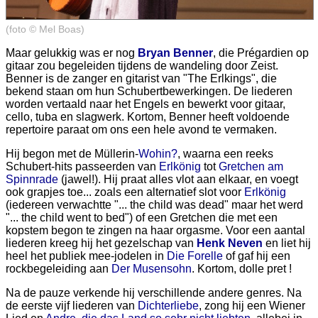
(foto © Mel Boas)
Maar gelukkig was er nog
Bryan Benner
, die Prégardien op
gitaar zou begeleiden tijdens de wandeling door Zeist.
Benner is de zanger en gitarist van "The Erlkings", die
bekend staan om hun Schubertbewerkingen. De liederen
worden vertaald naar het Engels en bewerkt voor gitaar,
cello, tuba en slagwerk. Kortom, Benner heeft voldoende
repertoire paraat om ons een hele avond te vermaken.
Hij begon met de Müllerin-
Wohin?
, waarna een reeks
Schubert-hits passeerden van
Erlkönig
tot
Gretchen am
Spinnrade
(jawel!). Hij praat alles vlot aan elkaar, en voegt
ook grapjes toe... zoals een alternatief slot voor
Erlkönig
(iedereen verwachtte "... the child was dead" maar het werd
"... the child went to bed") of een Gretchen die met een
kopstem begon te zingen na haar orgasme. Voor een aantal
liederen kreeg hij het gezelschap van
Henk Neven
en liet hij
heel het publiek mee-jodelen in
Die Forelle
of gaf hij een
rockbegeleiding aan
Der Musensohn
. Kortom, dolle pret !
Na de pauze verkende hij verschillende andere genres. Na
de eerste vijf liederen van
Dichterliebe
, zong hij een Wiener