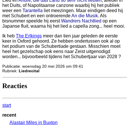
Lied en
Andre, die das Land so sehr nicht liebten
, allebei in
het Duits, of Napolitaanse canzone waarbij hij het publiek
weer een
Tarantella
liet meezingen. Maar eindigen deed hij
met Schubert en een ontroerende
An die Musik
. Als
bisnummer speelde hij eerst
Wandrers Nachtlied
op een
Japanse fluit, waarna hij het lied a capella zong... heel mooi.
Ik heb
The Erlkings
meer dan tien jaar geleden de eerste
keer in Oxford gehoord. Ze hebben ondertussen ook al op
het podium van de Schubertiade gestaan. Misschien moet
heel het gezelschap ook eens naar Zeist uitgenodigd
worden... bijvoorbeeld tijdens het Schubertjaar van 2028 ?
Publicatie: woensdag 20 mei 2026 om 09:41
Rubriek:
Liedrecital
Reacties
start
recent
Alastair Miles in Buxton