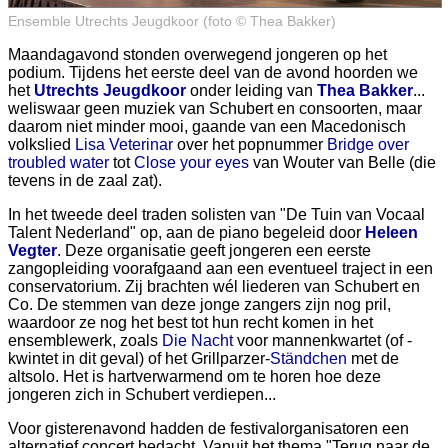
Ensemble Utrechts Jeugdkoor (foto © Thea Bakker)
Maandagavond stonden overwegend jongeren op het
podium. Tijdens het eerste deel van de avond hoorden we
het
Utrechts Jeugdkoor
onder leiding van
Thea Bakker
...
weliswaar geen muziek van Schubert en consoorten, maar
daarom niet minder mooi, gaande van een Macedonisch
volkslied
Lisa Veterinar
over het popnummer
Bridge over
troubled water
tot
Close your eyes
van Wouter van Belle (die
tevens in de zaal zat).
In het tweede deel traden solisten van "De Tuin van Vocaal
Talent Nederland" op, aan de piano begeleid door
Heleen
Vegter
. Deze organisatie geeft jongeren een eerste
zangopleiding voorafgaand aan een eventueel traject in een
conservatorium. Zij brachten wél liederen van Schubert en
Co. De stemmen van deze jonge zangers zijn nog pril,
waardoor ze nog het best tot hun recht komen in het
ensemblewerk, zoals
Die Nacht
voor mannenkwartet (of -
kwintet in dit geval) of het Grillparzer-
Ständchen
met de
altsolo. Het is hartverwarmend om te horen hoe deze
jongeren zich in Schubert verdiepen...
Voor gisterenavond hadden de festivalorganisatoren een
alternatief concert bedacht. Vanuit het thema "Terug naar de