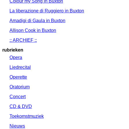
Colour my Song in Buxton
La liberazione di Ruggiero in Buxton
Amadigi di Gaula in Buxton
Allison Cook in Buxton
:: ARCHIEF ::
rubrieken
Opera
Liedrecital
Operette
Oratorium
Concert
CD & DVD
Toekomstmuziek
Nieuws