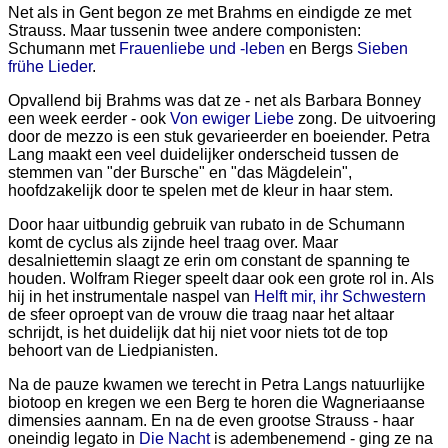
Net als in Gent begon ze met Brahms en eindigde ze met
Strauss. Maar tussenin twee andere componisten:
Schumann met
Frauenliebe und -leben
en Bergs
Sieben
frühe Lieder
.
Opvallend bij Brahms was dat ze - net als Barbara Bonney
een week eerder - ook
Von ewiger Liebe
zong. De uitvoering
door de mezzo is een stuk gevarieerder en boeiender. Petra
Lang maakt een veel duidelijker onderscheid tussen de
stemmen van "der Bursche" en "das Mägdelein",
hoofdzakelijk door te spelen met de kleur in haar stem.
Door haar uitbundig gebruik van rubato in de Schumann
komt de cyclus als zijnde heel traag over. Maar
desalniettemin slaagt ze erin om constant de spanning te
houden. Wolfram Rieger speelt daar ook een grote rol in. Als
hij in het instrumentale naspel van
Helft mir, ihr Schwestern
de sfeer oproept van de vrouw die traag naar het altaar
schrijdt, is het duidelijk dat hij niet voor niets tot de top
behoort van de Liedpianisten.
Na de pauze kwamen we terecht in Petra Langs natuurlijke
biotoop en kregen we een Berg te horen die Wagneriaanse
dimensies aannam. En na de even grootse Strauss - haar
oneindig legato in
Die Nacht
is adembenemend - ging ze na