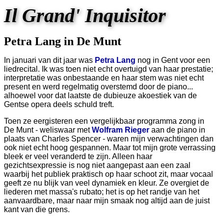
Il Grand' Inquisitor
Petra Lang in De Munt
In januari van dit jaar was
Petra Lang
nog in Gent voor een
liedrecital. Ik was toen niet echt overtuigd van haar prestatie;
interpretatie was onbestaande en haar stem was niet echt
present en werd regelmatig overstemd door de piano...
alhoewel voor dat laatste de dubieuze akoestiek van de
Gentse opera deels schuld treft.
Toen ze eergisteren een vergelijkbaar programma zong in
De Munt - weliswaar met
Wolfram Rieger
aan de piano in
plaats van Charles Spencer - waren mijn verwachtingen dan
ook niet echt hoog gespannen. Maar tot mijn grote verrassing
bleek er veel veranderd te zijn. Alleen haar
gezichtsexpressie is nog niet aangepast aan een zaal
waarbij het publiek praktisch op haar schoot zit, maar vocaal
geeft ze nu blijk van veel dynamiek en kleur. Ze overgiet de
liederen met massa's rubato; het is op het randje van het
aanvaardbare, maar naar mijn smaak nog altijd aan de juist
kant van die grens.