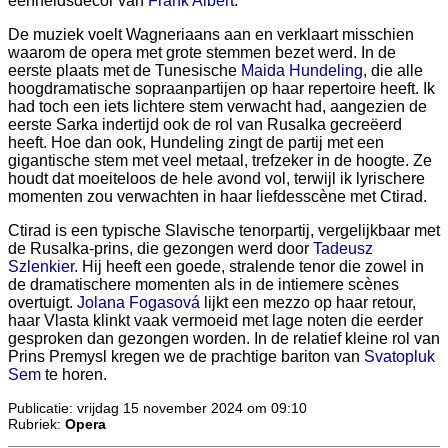
eenheidsdecor van
Frank Albert
.
De muziek voelt Wagneriaans aan en verklaart misschien
waarom de opera met grote stemmen bezet werd. In de
eerste plaats met de Tunesische
Maida Hundeling
, die alle
hoogdramatische sopraanpartijen op haar repertoire heeft. Ik
had toch een iets lichtere stem verwacht had, aangezien de
eerste Sarka indertijd ook de rol van Rusalka gecreëerd
heeft. Hoe dan ook, Hundeling zingt de partij met een
gigantische stem met veel metaal, trefzeker in de hoogte. Ze
houdt dat moeiteloos de hele avond vol, terwijl ik lyrischere
momenten zou verwachten in haar liefdesscène met Ctirad.
Ctirad is een typische Slavische tenorpartij, vergelijkbaar met
de Rusalka-prins, die gezongen werd door
Tadeusz
Szlenkier
. Hij heeft een goede, stralende tenor die zowel in
de dramatischere momenten als in de intiemere scènes
overtuigt.
Jolana Fogasová
lijkt een mezzo op haar retour,
haar Vlasta klinkt vaak vermoeid met lage noten die eerder
gesproken dan gezongen worden. In de relatief kleine rol van
Prins Premysl kregen we de prachtige bariton van
Svatopluk
Sem
te horen.
Publicatie: vrijdag 15 november 2024 om 09:10
Rubriek:
Opera