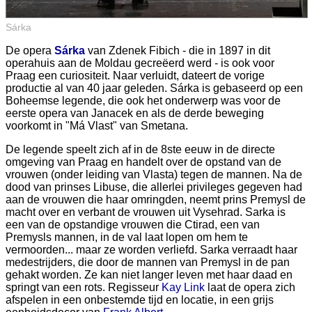
Sárka
De opera
Sárka
van Zdenek Fibich - die in 1897 in dit
operahuis aan de Moldau gecreëerd werd - is ook voor
Praag een curiositeit. Naar verluidt, dateert de vorige
productie al van 40 jaar geleden. Sárka is gebaseerd op een
Boheemse legende, die ook het onderwerp was voor de
eerste opera van Janacek en als de derde beweging
voorkomt in "Má Vlast" van Smetana.
De legende speelt zich af in de 8ste eeuw in de directe
omgeving van Praag en handelt over de opstand van de
vrouwen (onder leiding van Vlasta) tegen de mannen. Na de
dood van prinses Libuse, die allerlei privileges gegeven had
aan de vrouwen die haar omringden, neemt prins Premysl de
macht over en verbant de vrouwen uit Vysehrad. Sarka is
een van de opstandige vrouwen die Ctirad, een van
Premysls mannen, in de val laat lopen om hem te
vermoorden... maar ze worden verliefd. Sarka verraadt haar
medestrijders, die door de mannen van Premysl in de pan
gehakt worden. Ze kan niet langer leven met haar daad en
springt van een rots. Regisseur
Kay Link
laat de opera zich
afspelen in een onbestemde tijd en locatie, in een grijs