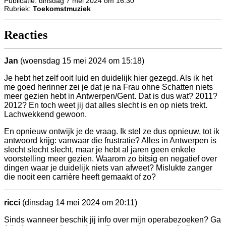
Publicatie: dinsdag 7 mei 2024 om 16:30
Rubriek:
Toekomstmuziek
Reacties
Jan
(woensdag 15 mei 2024 om 15:18)
Je hebt het zelf ooit luid en duidelijk hier gezegd. Als ik het
me goed herinner zei je dat je na Frau ohne Schatten niets
meer gezien hebt in Antwerpen/Gent. Dat is dus wat? 2011?
2012? En toch weet jij dat alles slecht is en op niets trekt.
Lachwekkend gewoon.
En opnieuw ontwijk je de vraag. Ik stel ze dus opnieuw, tot ik
antwoord krijg: vanwaar die frustratie? Alles in Antwerpen is
slecht slecht slecht, maar je hebt al jaren geen enkele
voorstelling meer gezien. Waarom zo bitsig en negatief over
dingen waar je duidelijk niets van afweet? Mislukte zanger
die nooit een carrière heeft gemaakt of zo?
ricci
(dinsdag 14 mei 2024 om 20:11)
Sinds wanneer beschik jij info over mijn operabezoeken? Ga