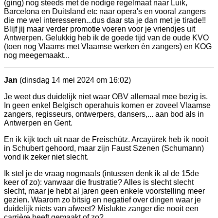
(ging) nog steeds met de nodige regelmaat naar Luik,
Barcelona en Duitsland etc naar opera's en vooral zangers
die me wel interesseren...dus daar sta je dan met je tirade!!
Blijf jij maar verder promotie voeren voor je vriendjes uit
Antwerpen. Gelukkig heb ik de goede tijd van de oude KVO
(toen nog Vlaams met Vlaamse werken èn zangers) en KOG
nog meegemaakt...
Jan
(dinsdag 14 mei 2024 om 16:02)
Je weet dus duidelijk niet waar OBV allemaal mee bezig is.
In geen enkel Belgisch operahuis komen er zoveel Vlaamse
zangers, regisseurs, ontwerpers, dansers,... aan bod als in
Antwerpen en Gent.
En ik kijk toch uit naar de Freischütz. Arcayürek heb ik nooit
in Schubert gehoord, maar zijn Faust Szenen (Schumann)
vond ik zeker niet slecht.
Ik stel je de vraag nogmaals (intussen denk ik al de 15de
keer of zo): vanwaar die frustratie? Alles is slecht slecht
slecht, maar je hebt al jaren geen enkele voorstelling meer
gezien. Waarom zo bitsig en negatief over dingen waar je
duidelijk niets van afweet? Mislukte zanger die nooit een
carrière heeft gemaakt of zo?