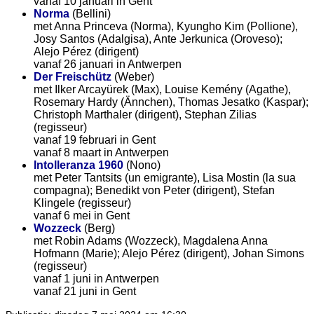
vanaf 10 januari in Gent
Norma
(Bellini)
met Anna Princeva (Norma), Kyungho Kim (Pollione),
Josy Santos (Adalgisa), Ante Jerkunica (Oroveso);
Alejo Pérez (dirigent)
vanaf 26 januari in Antwerpen
Der Freischütz
(Weber)
met Ilker Arcayürek (Max), Louise Kemény (Agathe),
Rosemary Hardy (Ännchen), Thomas Jesatko (Kaspar);
Christoph Marthaler (dirigent), Stephan Zilias
(regisseur)
vanaf 19 februari in Gent
vanaf 8 maart in Antwerpen
Intolleranza 1960
(Nono)
met Peter Tantsits (un emigrante), Lisa Mostin (la sua
compagna); Benedikt von Peter (dirigent), Stefan
Klingele (regisseur)
vanaf 6 mei in Gent
Wozzeck
(Berg)
met Robin Adams (Wozzeck), Magdalena Anna
Hofmann (Marie); Alejo Pérez (dirigent), Johan Simons
(regisseur)
vanaf 1 juni in Antwerpen
vanaf 21 juni in Gent