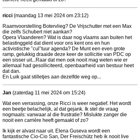
ricci
(maandag 13 mei 2024 om 23:12)
Raamvoorstelling Botervlieg? De Vrijschutter met een Max
die zelfs Schubert niet aankan?
Opera Vlaanderen? Wat is daar nog vlaams aan buiten het
belastinggeld dat dient voor ons kent ons en hun
activistische "cul"tuur agenda? De Munt een even grote
ramp, gelukkig draaide deze keer de sollicitie van PDC op
een sisser uit...Raar dat men ook nooit mag weten wie er
allemaal had gesolliciteerd, openbaarheid van bestuur heet
dat dan.
En Luik gaat stilletjes aan dezelfde weg op...
Jan
(zaterdag 11 mei 2024 om 15:24)
Wat een verrassing, onze Ricci is weer negatief. Het wordt
een beetje belachelijk, al dat gejank. Ik stel de vraag
nogmaals: vanwaar al die frustratie? Mislukte zanger die
nooit een carrière heeft gemaakt of zo?
Ik kijk er alvast naar uit. Elena Guseva wordt een
fantastische Cio-Cio San, Der Freischütz heb ik nooit live