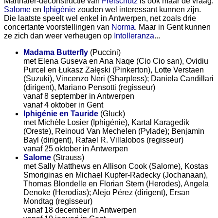
Marthaler-deconstructie van
Freischütz
is ook maar de vraag.
Salome
en
Iphigénie
zouden wel interessant kunnen zijn.
Die laatste speelt wel enkel in Antwerpen, net zoals drie
concertante voorstellingen van
Norma
. Maar in Gent kunnen
ze zich dan weer verheugen op
Intolleranza
...
Madama Butterfly
(Puccini)
met Elena Guseva en Ana Naqe (Cio Cio san), Ovidiu
Purcel en Łukasz Załęski (Pinkerton), Lotte Verstaen
(Suzuki), Vincenzo Neri (Sharpless); Daniela Candillari
(dirigent), Mariano Pensotti (regisseur)
vanaf 8 september in Antwerpen
vanaf 4 oktober in Gent
Iphigénie en Tauride
(Gluck)
met Michèle Losier (Iphigénie), Kartal Karagedik
(Oreste), Reinoud Van Mechelen (Pylade); Benjamin
Bayl (dirigent), Rafael R. Villalobos (regisseur)
vanaf 25 oktober in Antwerpen
Salome
(Strauss)
met Sally Matthews en Allison Cook (Salome), Kostas
Smoriginas en Michael Kupfer-Radecky (Jochanaan),
Thomas Blondelle en Florian Stern (Herodes), Angela
Denoke (Herodias); Alejo Pérez (dirigent), Ersan
Mondtag (regisseur)
vanaf 18 december in Antwerpen