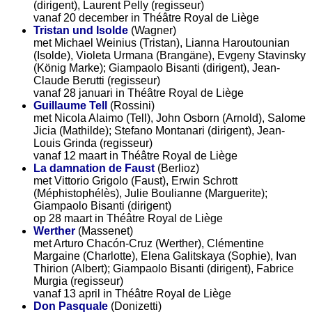
(dirigent), Laurent Pelly (regisseur)
vanaf 20 december in Théâtre Royal de Liège
Tristan und Isolde
(Wagner)
met Michael Weinius (Tristan), Lianna Haroutounian
(Isolde), Violeta Urmana (Brangäne), Evgeny Stavinsky
(König Marke); Giampaolo Bisanti (dirigent), Jean-
Claude Berutti (regisseur)
vanaf 28 januari in Théâtre Royal de Liège
Guillaume Tell
(Rossini)
met Nicola Alaimo (Tell), John Osborn (Arnold), Salome
Jicia (Mathilde); Stefano Montanari (dirigent), Jean-
Louis Grinda (regisseur)
vanaf 12 maart in Théâtre Royal de Liège
La damnation de Faust
(Berlioz)
met Vittorio Grigolo (Faust), Erwin Schrott
(Méphistophélès), Julie Boulianne (Marguerite);
Giampaolo Bisanti (dirigent)
op 28 maart in Théâtre Royal de Liège
Werther
(Massenet)
met Arturo Chacón-Cruz (Werther), Clémentine
Margaine (Charlotte), Elena Galitskaya (Sophie), Ivan
Thirion (Albert); Giampaolo Bisanti (dirigent), Fabrice
Murgia (regisseur)
vanaf 13 april in Théâtre Royal de Liège
Don Pasquale
(Donizetti)