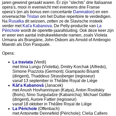
jaren gewend geraakt waren. Er zijn "slechts" drie Italiaanse
opera's, mooi in evenwicht met eveneens drie Franse
opera's (en als bonus een concertante
Damnation
) en een
onverwachte
Tristan
om het Duitse repertoire te verdedigen.
Na
Rusalka
dit seizoen, zetten ze de Slavische insteek
verder met
Kat'a Kabanova
. De Pelly-productie van
La
Périchole
wordt de operette-jaarafsluiting. Ook deze keer zijn
er weer een aantal indrukwekkende namen, zoals Violeta
Urmana als Brangäne, John Osborn als Arnold of Ambrogio
Maestri als Don Pasquale.
Opera:
La traviata
(Verdi)
met Irina Lungu (Violetta), Dmitry Korchak (Alfredo),
Simone Piazzola (Germont); Giampaolo Bisanti
(dirigent), Thaddeus Strassberger (regisseur)
vanaf 13 september in Théâtre Royal de Liège
Kát'a Kabanová
(Janacek)
met Anush Hovhannisyan (Katya), Anton Rositskiy
(Boris), Nino Surguladze (Kabanicha); Michael Güttler
(dirigent), Aurore Fattier (regisseur)
vanaf 18 oktober in Théâtre Royal de Liège
La Périchole
(Offenbach)
met Antoinette Dennefeld (Périchole); Clelia Cafiero