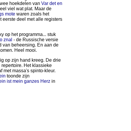
 twee hoekdelen van
Var det en
l viel wat plat. Maar de
ngs mote
waren zoals het
 eerste deel met alle registers
y op het programma... stuk
to znal
- de Russische versie
d van beheersing. En aan de
komen. Heel mooi.
ig op zijn hand kreeg. De drie
repertoire. Het klassieke
af met massa's spinto-kleur.
ein
toonde zijn
in ist mein ganzes Herz
in