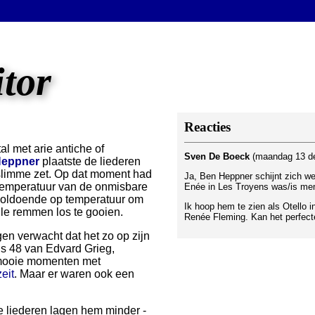
itor
Reacties
l met arie antiche of
Sven De Boeck
(maandag 13 d
Heppner
plaatste de liederen
n slimme zet. Op dat moment had
Ja, Ben Heppner schijnt zich w
 temperatuur van de onmisbare
Enée in Les Troyens was/is me
 voldoende op temperatuur om
Ik hoop hem te zien als Otello 
le remmen los te gooien.
Renée Fleming. Kan het perfect
en verwacht dat het zo op zijn
us 48 van Edvard Grieg,
 mooie momenten met
eit
. Maar er waren ook een
e liederen lagen hem minder -