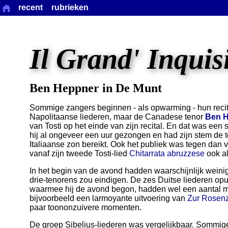
recent
rubrieken
Il Grand' Inquis
Ben Heppner in De Munt
Sommige zangers beginnen - als opwarming - hun recita
Napolitaanse liederen, maar de Canadese tenor
Ben 
van Tosti op het einde van zijn recital. En dat was ee
hij al ongeveer een uur gezongen en had zijn stem de
Italiaanse zon bereikt. Ook het publiek was tegen dan
vanaf zijn tweede Tosti-lied
Chitarrata abruzzese
ook al
In het begin van de avond hadden waarschijnlijk weinig
drie-tenorens zou eindigen. De zes Duitse liederen op
waarmee hij de avond begon, hadden wel een aantal
bijvoorbeeld een larmoyante uitvoering van
Zur Rosenz
paar toononzuivere momenten.
De groep Sibelius-liederen was vergelijkbaar. Sommig