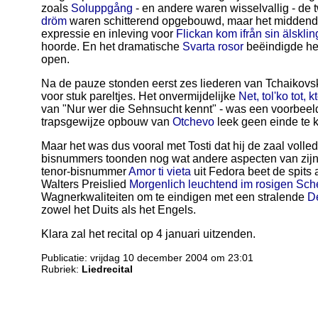
zoals
Soluppgång
- en andere waren wisselvallig - de
dröm
waren schitterend opgebouwd, maar het middendee
expressie en inleving voor
Flickan kom ifrån sin älskli
hoorde. En het dramatische
Svarta rosor
beëindigde het
open.
Na de pauze stonden eerst zes liederen van Tchaikovsk
voor stuk pareltjes. Het onvermijdelijke
Net, tol'ko tot, k
van "Nur wer die Sehnsucht kennt" - was een voorbeel
trapsgewijze opbouw van
Otchevo
leek geen einde te 
Maar het was dus vooral met Tosti dat hij de zaal volled
bisnummers toonden nog wat andere aspecten van zijn 
tenor-bisnummer
Amor ti vieta
uit Fedora beet de spits 
Walters Preislied
Morgenlich leuchtend im rosigen Sch
Wagnerkwaliteiten om te eindigen met een stralende
De
zowel het Duits als het Engels.
Klara zal het recital op 4 januari uitzenden.
Publicatie: vrijdag 10 december 2004 om 23:01
Rubriek:
Liedrecital