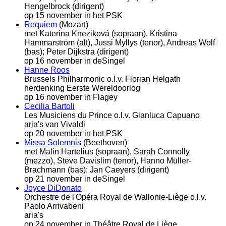
Hengelbrock (dirigent)
op 15 november in het PSK
Requiem
(Mozart)
met Katerina Kneziková (sopraan), Kristina
Hammarström (alt), Jussi Myllys (tenor), Andreas Wolf
(bas); Peter Dijkstra (dirigent)
op 16 november in deSingel
Hanne Roos
Brussels Philharmonic o.l.v. Florian Helgath
herdenking Eerste Wereldoorlog
op 16 november in Flagey
Cecilia Bartoli
Les Musiciens du Prince o.l.v. Gianluca Capuano
aria's van Vivaldi
op 20 november in het PSK
Missa Solemnis
(Beethoven)
met Malin Hartelius (sopraan), Sarah Connolly
(mezzo), Steve Davislim (tenor), Hanno Müller-
Brachmann (bas); Jan Caeyers (dirigent)
op 21 november in deSingel
Joyce DiDonato
Orchestre de l'Opéra Royal de Wallonie-Liège o.l.v.
Paolo Arrivabeni
aria's
op 24 november in Théâtre Royal de Liège