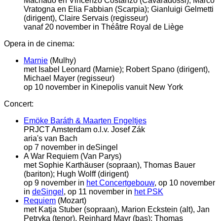
Machado en Vincenzo Costanzo (Cavaradossi), Marco
Vratogna en Elia Fabbian (Scarpia); Gianluigi Gelmetti
(dirigent), Claire Servais (regisseur)
vanaf 20 november in Théâtre Royal de Liège
Opera in de cinema:
Marnie
(Mulhy)
met Isabel Leonard (Marnie); Robert Spano (dirigent),
Michael Mayer (regisseur)
op 10 november in Kinepolis vanuit New York
Concert:
Emöke Baráth & Maarten Engeltjes
PRJCT Amsterdam o.l.v. Josef Zák
aria's van Bach
op 7 november in deSingel
A War Requiem (Van Parys)
met Sophie Karthäuser (sopraan), Thomas Bauer
(bariton); Hugh Wolff (dirigent)
op 9 november in
het Concertgebouw
, op 10 november
in
deSingel
, op 11 november in
het PSK
Requiem
(Mozart)
met Katja Stuber (sopraan), Marion Eckstein (alt), Jan
Petryka (tenor), Reinhard Mayr (bas); Thomas