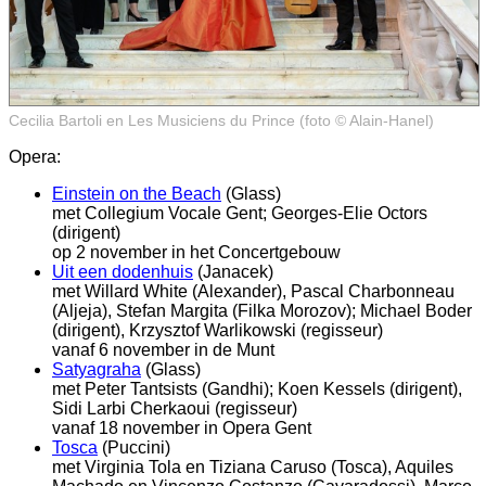
Cecilia Bartoli en Les Musiciens du Prince (foto © Alain-Hanel)
Opera:
Einstein on the Beach
(Glass)
met Collegium Vocale Gent; Georges-Elie Octors
(dirigent)
op 2 november in het Concertgebouw
Uit een dodenhuis
(Janacek)
met Willard White (Alexander), Pascal Charbonneau
(Aljeja), Stefan Margita (Filka Morozov); Michael Boder
(dirigent), Krzysztof Warlikowski (regisseur)
vanaf 6 november in de Munt
Satyagraha
(Glass)
met Peter Tantsists (Gandhi); Koen Kessels (dirigent),
Sidi Larbi Cherkaoui (regisseur)
vanaf 18 november in Opera Gent
Tosca
(Puccini)
met Virginia Tola en Tiziana Caruso (Tosca), Aquiles