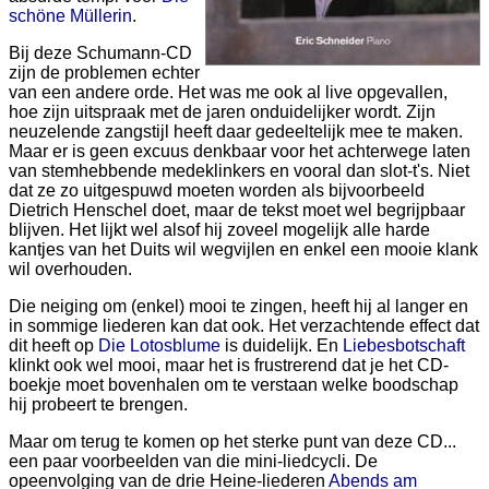
schöne Müllerin
.
Bij deze Schumann-CD
zijn de problemen echter
van een andere orde. Het was me ook al live opgevallen,
hoe zijn uitspraak met de jaren onduidelijker wordt. Zijn
neuzelende zangstijl heeft daar gedeeltelijk mee te maken.
Maar er is geen excuus denkbaar voor het achterwege laten
van stemhebbende medeklinkers en vooral dan slot-t's. Niet
dat ze zo uitgespuwd moeten worden als bijvoorbeeld
Dietrich Henschel doet, maar de tekst moet wel begrijpbaar
blijven. Het lijkt wel alsof hij zoveel mogelijk alle harde
kantjes van het Duits wil wegvijlen en enkel een mooie klank
wil overhouden.
Die neiging om (enkel) mooi te zingen, heeft hij al langer en
in sommige liederen kan dat ook. Het verzachtende effect dat
dit heeft op
Die Lotosblume
is duidelijk. En
Liebesbotschaft
klinkt ook wel mooi, maar het is frustrerend dat je het CD-
boekje moet bovenhalen om te verstaan welke boodschap
hij probeert te brengen.
Maar om terug te komen op het sterke punt van deze CD...
een paar voorbeelden van die mini-liedcycli. De
opeenvolging van de drie Heine-liederen
Abends am