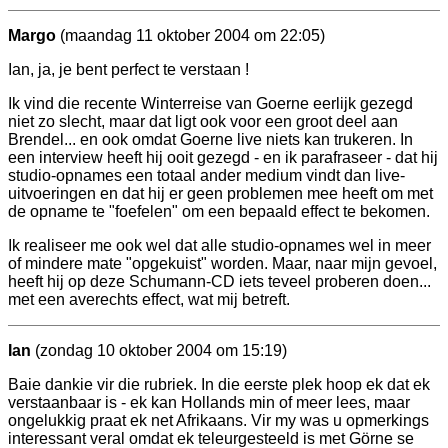
Margo
(maandag 11 oktober 2004 om 22:05)
Ian, ja, je bent perfect te verstaan !
Ik vind die recente Winterreise van Goerne eerlijk gezegd
niet zo slecht, maar dat ligt ook voor een groot deel aan
Brendel... en ook omdat Goerne live niets kan trukeren. In
een interview heeft hij ooit gezegd - en ik parafraseer - dat hij
studio-opnames een totaal ander medium vindt dan live-
uitvoeringen en dat hij er geen problemen mee heeft om met
de opname te "foefelen" om een bepaald effect te bekomen.
Ik realiseer me ook wel dat alle studio-opnames wel in meer
of mindere mate "opgekuist" worden. Maar, naar mijn gevoel,
heeft hij op deze Schumann-CD iets teveel proberen doen...
met een averechts effect, wat mij betreft.
Ian
(zondag 10 oktober 2004 om 15:19)
Baie dankie vir die rubriek. In die eerste plek hoop ek dat ek
verstaanbaar is - ek kan Hollands min of meer lees, maar
ongelukkig praat ek net Afrikaans. Vir my was u opmerkings
interessant veral omdat ek teleurgesteeld is met Görne se