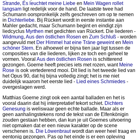
Strande
,
Es leuchtet meine Liebe
en
Mein Wagen rollet
langsam
ligt redelijk voor de hand. De laatste twee had
Schumann oorspronkelijk zelfs geschreven om op te nemen
in
Dichterliebe
. Bij Rückert wordt in eerste instantie aan
Mahler gedacht, maar Schumann begint en eindigt zijn
liedcyclus
Myrthen
met gedichten van Rückert. Die liederen -
Widmung
,
Aus den östlichen Rosen
en
Zum Schluß
- worden
aangevuld met
Der Himmel hat eine Träne geweint
en
Mein
schöner Stern
. En alhoewel er bijna tien jaar ligt tussen de
composities van die liederen, lijken ze toch een geheel te
vormen. Vooral
Aus den östlichen Rosen
is schitterend
gezongen. Goerne heeft precies iets met rozen, want
Meine
Rose
is ook vertederend mooi. Dit lied is het tweede lied van
het Opus 90, dat hij bijna volledig zingt; het is me niet
duidelijk waarom het eerste lied -
Lied eines Schmiedes
-
overgeslagen werd.
Matthias Goerne zingt ook een aantal balladen en het is
vooral daarin dat hij interpretatief tekort schiet.
Dichters
Genesung
is weliswaar geen echte ballade. Maar als er
geen aanhalingstekens rond de tekst van de Elfenkönigin
zouden gestaan hebben, dan kun je uit Goernes uitvoering
niet opmaken dat er een nieuw karakter op de scene
verschenen is.
Die Löwenbraut
wordt dan weer heel traag en
eentonig gezongen. Pas op het einde is er een opleving