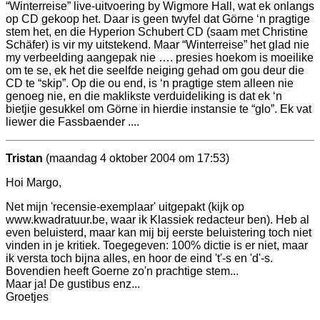
“Winterreise” live-uitvoering by Wigmore Hall, wat ek onlangs
op CD gekoop het. Daar is geen twyfel dat Görne ‘n pragtige
stem het, en die Hyperion Schubert CD (saam met Christine
Schäfer) is vir my uitstekend. Maar “Winterreise” het glad nie
my verbeelding aangepak nie …. presies hoekom is moeilike
om te se, ek het die seelfde neiging gehad om gou deur die
CD te “skip”. Op die ou end, is ‘n pragtige stem alleen nie
genoeg nie, en die maklikste verduideliking is dat ek ‘n
bietjie gesukkel om Görne in hierdie instansie te “glo”. Ek vat
liewer die Fassbaender ....
Tristan
(maandag 4 oktober 2004 om 17:53)
Hoi Margo,
Net mijn 'recensie-exemplaar' uitgepakt (kijk op
www.kwadratuur.be, waar ik Klassiek redacteur ben). Heb al
even beluisterd, maar kan mij bij eerste beluistering toch niet
vinden in je kritiek. Toegegeven: 100% dictie is er niet, maar
ik versta toch bijna alles, en hoor de eind 't'-s en 'd'-s.
Bovendien heeft Goerne zo'n prachtige stem...
Maar ja! De gustibus enz...
Groetjes