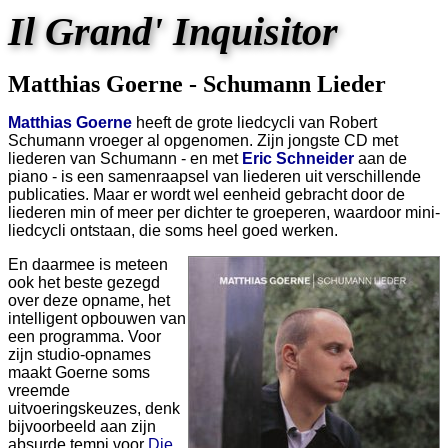
Il Grand' Inquisitor
Matthias Goerne - Schumann Lieder
Matthias Goerne
heeft de grote liedcycli van Robert
Schumann vroeger al opgenomen. Zijn jongste CD met
liederen van Schumann - en met
Eric Schneider
aan de
piano - is een samenraapsel van liederen uit verschillende
publicaties. Maar er wordt wel eenheid gebracht door de
liederen min of meer per dichter te groeperen, waardoor mini-
liedcycli ontstaan, die soms heel goed werken.
En daarmee is meteen
ook het beste gezegd
over deze opname, het
intelligent opbouwen van
een programma. Voor
zijn studio-opnames
maakt Goerne soms
vreemde
uitvoeringskeuzes, denk
bijvoorbeeld aan zijn
absurde tempi voor
Die