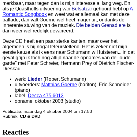
merkbaar, maar tegen dan is mijn interesse al lang weg. En
als je Quasthoffs uitvoering van
Belsatzar
gehoord hebt op
A
Romantic Songbook
en weet wat er allemaal kan met deze
ballade, dan valt Goerne wel heel mager uit, ondanks de
inherente stuwing van de muziek.
Die beiden Grenadiere
is
dan weer wel redelijk gevarieerd.
Deze CD heeft een paar sterke kanten, maar over het
algemeen is hij nogal teleurstellend. Het is zeker niet mijn
eerste keuze als ik eens naar Schumann wil luisteren... in dat
geval grijp ik toch nog altijd naar de opnames van de "oude
garde" met Peter Schreier, Hermann Prey of Dietrich Fischer-
Dieskau.
werk:
Lieder
(Robert Schumann)
uitvoerders:
Matthias Goerne
(bariton), Eric Schneider
(piano)
label:
Decca 475 6012
opname: oktober 2003 (studio)
Publicatie: maandag 4 oktober 2004 om 17:53
Rubriek:
CD & DVD
Reacties