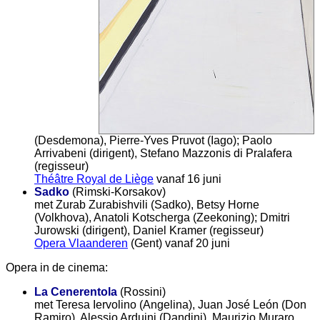
(Desdemona), Pierre-Yves Pruvot (Iago); Paolo
Arrivabeni (dirigent), Stefano Mazzonis di Pralafera
(regisseur)
Théâtre Royal de Liège
vanaf 16 juni
Sadko
(Rimski-Korsakov)
met Zurab Zurabishvili (Sadko), Betsy Horne
(Volkhova), Anatoli Kotscherga (Zeekoning); Dmitri
Jurowski (dirigent), Daniel Kramer (regisseur)
Opera Vlaanderen
(Gent) vanaf 20 juni
Opera in de cinema:
La Cenerentola
(Rossini)
met Teresa Iervolino (Angelina), Juan José León (Don
Ramiro), Alessio Arduini (Dandini), Maurizio Muraro