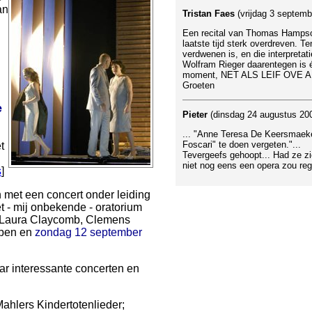
an
Tristan Faes
(vrijdag 3 septem
Een recital van Thomas Hampson 
laatste tijd sterk overdreven. 
verdwenen is, en die interpretat
Wolfram Rieger daarentegen is é
moment, NET ALS LEIF OVE
Groeten
e
Pieter
(dinsdag 24 augustus 20
... "Anne Teresa De Keersmaeke
Foscari" te doen vergeten."...
t
Tevergeefs gehoopt... Had ze z
niet nog eens een opera zou reg
s
]
 met een concert onder leiding
t - mij onbekende - oratorium
n Laura Claycomb, Clemens
rpen en
zondag 12 september
ar interessante concerten en
ahlers Kindertotenlieder;