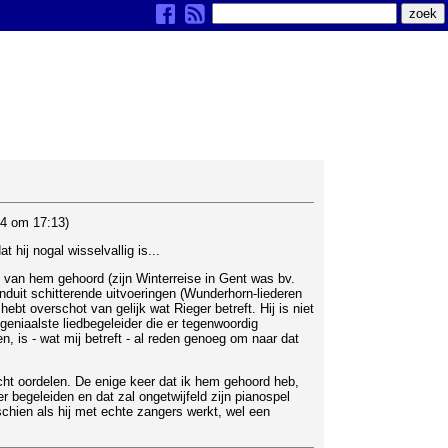
04 om 17:13)
hij nogal wisselvallig is...
n van hem gehoord (zijn Winterreise in Gent was bv.
nduit schitterende uitvoeringen (Wunderhorn-liederen
ebt overschot van gelijk wat Rieger betreft. Hij is niet
eniaalste liedbegeleider die er tegenwoordig
, is - wat mij betreft - al reden genoeg om naar dat
ht oordelen. De enige keer dat ik hem gehoord heb,
begeleiden en dat zal ongetwijfeld zijn pianospel
chien als hij met echte zangers werkt, wel een