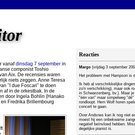
itor
Reacties
er vanaf
dinsdag 7 september
in
Margo
(vrijdag 3 september 20
panse componist Toshio
van Aix. De recensies waren
Het probleem met Hampson is dat 
urlijk niets zeggen. Anne Teresa
Ik heb al verschrikkelijke dinge
n "I due Foscari" te doen
zo'n verschrikking), maar ook ro
 af in de orkestbak. In de
in Schwarzenberg, bv.). Maar je h
en door Ingela Bohlin (Hanako
"één van" maar simpelweg "dé" g
i en Fredrika Brillembourg
rondloopt. Hem Wolf horen spelen
concert te gaan.
Over Andsnes kan ik nog niet ec
moest hij een onbekwame zanger 
negatief beïnvloed hebben. Miss
ft
degelijke pianist is.
e