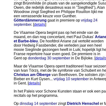
zingt Brünnhilde (in plaats van de aangekondigde Sus
Owen, die redelijk desastreus was in "Siegfried"), Alan
Woodrow zingt Siegfried en Philippe Rouillon lijkt me
een verrassende keuze voor Gunther.
Götterdämmerung
gaat in premiere op
vrijdag 24
september
. [
details
]
De Vlaamse Opera begint pas op het einde van de
maand, en dan nog concertant, met Paul Dukas'
Arian
et Barbe-bleu
. De hoofdrol Ariane zal vertolkt worden
door Hedwig Fassbender, die verleden jaar een heel
mooie Sieglinde gezongen heeft in Luik; hopelijk ligt he
Franse repertoire haar even goed. De premiere is in
Gent op
donderdag 30 september
in De Bijloke. [
detail
Maar de Vlaamse Opera opent traditoneel haar seizoen
van Ivan Törzs, met de 9e symfonie van Schubert en he
Christus am Ölberge
van Beethoven. De solisten zij
Bieber en Kurt Gysen...
vrijdag 10 september
in Antwe
in Gent. [
details
]
In het Paleis voor Schone Kunsten staan er ook een pa
recitals op het programma.
Op
dinsdag 14 september
zingt
Dietrich Henschel
er M