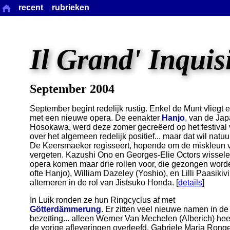
recent
rubrieken
Il Grand' Inquis
September 2004
September begint redelijk rustig. Enkel de Munt vliegt 
met een nieuwe opera. De eenakter
Hanjo
, van de Ja
Hosokawa, werd deze zomer gecreëerd op het festival 
over het algemeen redelijk positief... maar dat wil natu
De Keersmaeker regisseert, hopende om de miskleun va
vergeten. Kazushi Ono en Georges-Elie Octors wisselen
opera komen maar drie rollen voor, die gezongen word
ofte Hanjo), William Dazeley (Yoshio), en Lilli Paasikiv
alterneren in de rol van Jistsuko Honda. [
details
]
In Luik ronden ze hun Ringcyclus af met
Götterdämmerung
. Er zitten veel nieuwe namen in de
bezetting... alleen Werner Van Mechelen (Alberich) hee
de vorige afleveringen overleefd. Gabriele Maria Rong