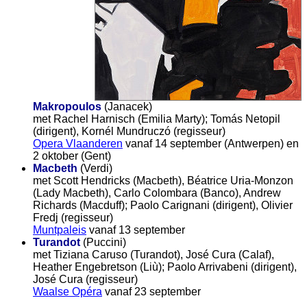
Makropoulos
(Janacek)
met Rachel Harnisch (Emilia Marty); Tomás Netopil
(dirigent), Kornél Mundruczó (regisseur)
Opera Vlaanderen
vanaf 14 september (Antwerpen) en
2 oktober (Gent)
Macbeth
(Verdi)
met Scott Hendricks (Macbeth), Béatrice Uria-Monzon
(Lady Macbeth), Carlo Colombara (Banco), Andrew
Richards (Macduff); Paolo Carignani (dirigent), Olivier
Fredj (regisseur)
Muntpaleis
vanaf 13 september
Turandot
(Puccini)
met Tiziana Caruso (Turandot), José Cura (Calaf),
Heather Engebretson (Liù); Paolo Arrivabeni (dirigent),
José Cura (regisseur)
Waalse Opéra
vanaf 23 september