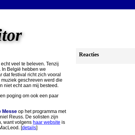
itor
Reacties
echt veel te beleven. Tenzij
l. In België hebben we
r dat festival richt zich vooral
r muziek geschreven werd die
n niet echt aan mij besteed.
een poging om ook een paar
 Messe
op het programma met
niel Reuss. De solisten zijn
n, want volgens
haar website
is
MacLeod. [
details
]