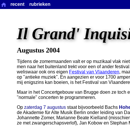
recent
rubrieken
Il Grand' Inquis
Augustus 2004
Tijdens de zomermaanden valt er op muzikaal vlak niet 
men naar het buitenland trekt voor een of ander festiva
weliswaar ook ons eigen
Festival van Vlaanderen
, maa
op "antieke muziek". En aangezien er voor 1700 ampe
mij enigszins kan boeien, is het Festival van Vlaandere
Maar in het Concertgebouw van Brugge doen ze toch 
"normale" concerten te programmeren.
Op
zaterdag 7 augustus
staat bijvoorbeeld Bachs
Hohe
de Akademie für Alte Musik Berlin onder leiding van Da
Johannette Zomer, Marianne Beate Kielland (misschie
ze met zwangerschapsverlof), Jan Kobow en Stephan 