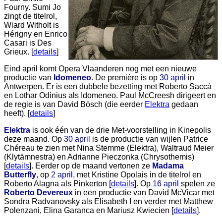
Fourny. Sumi Jo
zingt de titelrol,
Wiard Witholt is
Hérigny en Enrico
Casari is Des
Grieux. [
details
]
Eind april komt Opera Vlaanderen nog met een nieuwe
productie van
Idomeneo
. De première is op
30 april
in
Antwerpen. Er is een dubbele bezetting met Roberto Saccà
en Lothar Odinius als Idomeneo. Paul McCreesh dirigeert en
de regie is van David Bösch (die eerder
Elektra
gedaan
heeft). [
details
]
Elektra
is ook één van de drie Met-voorstelling in Kinepolis
deze maand. Op
30 april
is de productie van wijlen Patrice
Chéreau te zien met Nina Stemme (Elektra), Waltraud Meier
(Klytämnestra) en Adrianne Pieczonka (Chrysothemis)
[
details
]. Eerder op de maand vertonen ze
Madama
Butterfly
, op
2 april
, met Kristine Opolais in de titelrol en
Roberto Alagna als Pinkerton [
details
]. Op
16 april
spelen ze
Roberto Devereux
in een productie van David McVicar met
Sondra Radvanovsky als Elisabeth I en verder met Matthew
Polenzani, Elina Garanca en Mariusz Kwiecien [
details
].