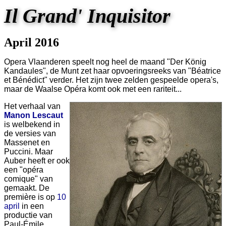
Il Grand' Inquisitor
April 2016
Opera Vlaanderen speelt nog heel de maand "Der König
Kandaules", de Munt zet haar opvoeringsreeks van "Béatrice
et Bénédict" verder. Het zijn twee zelden gespeelde opera's,
maar de Waalse Opéra komt ook met een rariteit...
Het verhaal van
Manon Lescaut
is welbekend in
de versies van
Massenet en
Puccini. Maar
Auber heeft er ook
een "opéra
comique" van
gemaakt. De
première is op
10
april
in een
productie van
Paul-Émile