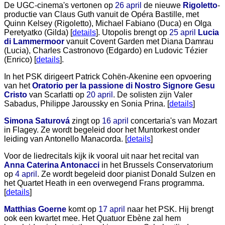
De UGC-cinema's vertonen op
26 april
de nieuwe
Rigoletto
-
productie van Claus Guth vanuit de Opéra Bastille, met
Quinn Kelsey (Rigoletto), Michael Fabiano (Duca) en Olga
Peretyatko (Gilda) [
details
]. Utopolis brengt op
25 april
Lucia
di Lammermoor
vanuit Covent Garden met Diana Damrau
(Lucia), Charles Castronovo (Edgardo) en Ludovic Tézier
(Enrico) [
details
].
In het PSK dirigeert Patrick Cohën-Akenine een opvoering
van het
Oratorio per la passione di Nostro Signore Gesu
Cristo
van Scarlatti op
20 april
. De solisten zijn Valer
Sabadus, Philippe Jaroussky en Sonia Prina. [
details
]
Simona Saturová
zingt op
16 april
concertaria's van Mozart
in Flagey. Ze wordt begeleid door het Muntorkest onder
leiding van Antonello Manacorda. [
details
]
Voor de liedrecitals kijk ik vooral uit naar het recital van
Anna Caterina Antonacci
in het Brussels Conservatorium
op
4 april
. Ze wordt begeleid door pianist Donald Sulzen en
het Quartet Heath in een overwegend Frans programma.
[
details
]
Matthias Goerne
komt op
17 april
naar het PSK. Hij brengt
ook een kwartet mee. Het Quatuor Ebène zal hem