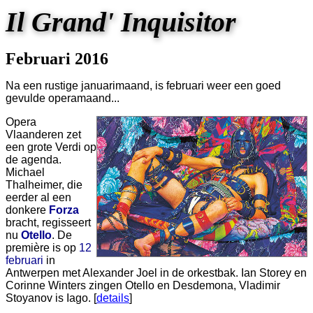
Il Grand' Inquisitor
Februari 2016
Na een rustige januarimaand, is februari weer een goed
gevulde operamaand...
Opera
Vlaanderen zet
een grote Verdi op
de agenda.
Michael
Thalheimer, die
eerder al een
donkere
Forza
bracht, regisseert
nu
Otello
. De
première is op
12
februari
in
Antwerpen met Alexander Joel in de orkestbak. Ian Storey en
Corinne Winters zingen Otello en Desdemona, Vladimir
Stoyanov is Iago. [
details
]