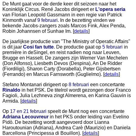
De Munt gaat voor de derde keer dit seizoen naar het
Koninklijk Circus. René Jacobs dirigeert er
L'opera seria
van Florian Leopold Gassmann in een regie van Patrick
Kinmonth vanaf
9 februari
. In de bezetting vinden we
bekende Jacobs-zangers zoals Marcos Fink, Alex Penda,
Robin Johannsen of Sunhae Im. [
details
]
De jaarlijkse productie van "The Ministry of Operatic Affairs"
is dit jaar
Cosi fan tutte
. De productie gaat op
5 februari
in
première in deSingel, en reist nadien nog naar Leuven,
Brugge en Hasselt. De zangers zijn Werner Van Mechelen
(Don Alfonso), Liesbeth Devos (Despina), An De Ridder
(Fiordiligi), Sharon Carty (Dorabella), Peter Gijsbertsen
(Ferrando) en Marcus Farnsworth (Guglielmo). [
details
]
Stefano Montanari dirigeert op
8 februari
een concertante
Rinaldo
in het PSK. De titelrol wordt gezongen door Franco
Fagioli, Julia Lezhneva zingt Almerena, en Karina Gauvin is
Armida. [
details
]
Op
17 en 21 februari
speelt de Munt nog een concertante
Adriana Lecouvreur
in het PKS onder leiding van Evelino
Pidò. De bezetting wordt aangevoerd door Lianna
Haroutounian (Adriana), Andrea Carè (Maurizio) en Daniela
Barcellona (Principessa di Bouillon). [
details
]