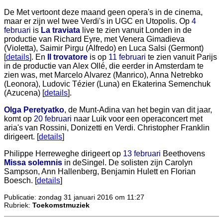
De Met vertoont deze maand geen opera's in de cinema,
maar er zijn wel twee Verdi's in UGC en Utopolis. Op
4
februari
is
La traviata
live te zien vanuit Londen in de
productie van Richard Eyre, met Venera Gimadieva
(Violetta), Saimir Pirgu (Alfredo) en Luca Salsi (Germont)
[
details
]. En
Il trovatore
is op
11 februari
te zien vanuit Parijs
in de productie van Alex Ollé, die eerder in Amsterdam te
zien was, met Marcelo Alvarez (Manrico), Anna Netrebko
(Leonora), Ludovic Tézier (Luna) en Ekaterina Semenchuk
(Azucena) [
details
].
Olga Peretyatko
, de Munt-Adina van het begin van dit jaar,
komt op
20 februari
naar Luik voor een operaconcert met
aria's van Rossini, Donizetti en Verdi. Christopher Franklin
dirigeert. [
details
]
Philippe Herreweghe dirigeert op
13 februari
Beethovens
Missa solemnis
in deSingel. De solisten zijn Carolyn
Sampson, Ann Hallenberg, Benjamin Hulett en Florian
Boesch. [
details
]
Publicatie: zondag 31 januari 2016 om 11:27
Rubriek:
Toekomstmuziek