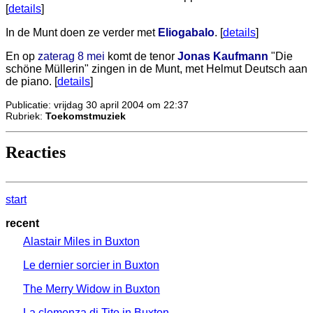
[
details
]
In de Munt doen ze verder met
Eliogabalo
. [
details
]
En op
zaterag 8 mei
komt de tenor
Jonas Kaufmann
"Die
schöne Müllerin" zingen in de Munt, met Helmut Deutsch aan
de piano. [
details
]
Publicatie: vrijdag 30 april 2004 om 22:37
Rubriek:
Toekomstmuziek
Reacties
start
recent
Alastair Miles in Buxton
Le dernier sorcier in Buxton
The Merry Widow in Buxton
La clemenza di Tito in Buxton