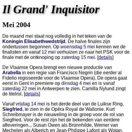
Il Grand' Inquisitor
Mei 2004
De maand mei staat nog volledig in het teken van de
Koningin Elisabethwedstrijd
. De halve finales zijn
ondertussen begonnen. Op
woensdag 5 mei
kennen we de
finalisten en vanaf
12 mei
verhuizen ze naar het PSK voor de
finale met de ontknoping op
zaterdag 15 mei
. [
details
]
De Vlaamse Opera brengt een nieuwe productie van
Arabella
in een regie van Francisco Negrin (die eerder al
Fidelio regisseerde voor de Vlaamse Opera). De opera gaat
eerst in Gent in premiere op
dinsdag 4 mei
en is vanaf
zaterdag 22 mei
in Antwerpen te zien. Camilla Nylund zingt
de titelrol. [
details
]
Vanaf
vrijdag 14 mei
is het derde deel van de Luikse Ring,
Siegfried
, te zien in de Opéra Royal de Wallonie. Kurt
Schreibmayer is de nieuweling in de groep voor de rol van
Siegfried. Voor de rest zijn het de bekenden van eerdere
afleveringen... Susan Owen als Brünnhilde, Werner van
Mechelen als Alberich en Jean-Philippe Lafont als Wotan.