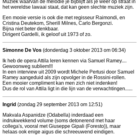
Muziek waarvan de melodie je bijblijft als je weer op straat in
het wereldse lawaai staat, dat kan geen slechte muziek zijn.
Een mooie versie is ook die met regisseur Raimondi, en
Cristina Deutekom, Sherill Milnes, Carlo Bergonzi.
Bijna niet beter denkbaar.
Dirigent Gardelli, ik geloof uit 1973 of zo.
Simonne De Vos
(donderdag 3 oktober 2013 om 06:34)
Ik heb de opera Attila leren kennen via Samuel Ramey....
Gewoonweg subliem!!!
In een interview uit 2009 wordt Michele Pertusi door Samuel
Ramey aangeduid als zijn opvolger in de Rossini-rollen.
Een mooier compliment kan men zich niet indenken!
Dus de rol van Attila ligt in die lijn van de verwachtingen......
Ingrid
(zondag 29 september 2013 om 12:51)
Makvala Aspanidze (Odabella) inderdaad een
indrukwekkend volume (soms detonerend met haar
collega's, vooral met Giuseppe Gipali (Foresto)), maar
helaas ook enige aigus die schreeuwend eindigen.