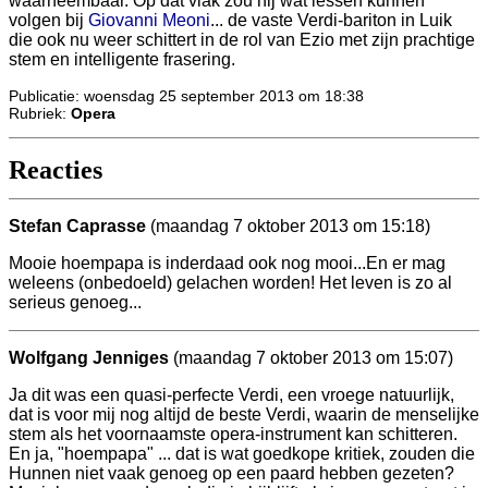
waarneembaar. Op dat vlak zou hij wat lessen kunnen
volgen bij
Giovanni Meoni
... de vaste Verdi-bariton in Luik
die ook nu weer schittert in de rol van Ezio met zijn prachtige
stem en intelligente frasering.
Publicatie: woensdag 25 september 2013 om 18:38
Rubriek:
Opera
Reacties
Stefan Caprasse
(maandag 7 oktober 2013 om 15:18)
Mooie hoempapa is inderdaad ook nog mooi...En er mag
weleens (onbedoeld) gelachen worden! Het leven is zo al
serieus genoeg...
Wolfgang Jenniges
(maandag 7 oktober 2013 om 15:07)
Ja dit was een quasi-perfecte Verdi, een vroege natuurlijk,
dat is voor mij nog altijd de beste Verdi, waarin de menselijke
stem als het voornaamste opera-instrument kan schitteren.
En ja, "hoempapa" ... dat is wat goedkope kritiek, zouden die
Hunnen niet vaak genoeg op een paard hebben gezeten?