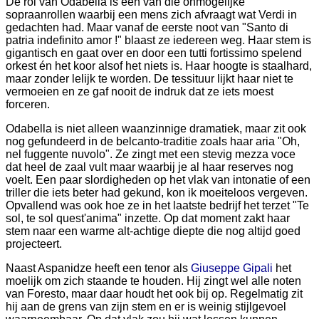
De rol van Odabella is een van die onmogelijke
sopraanrollen waarbij een mens zich afvraagt wat Verdi in
gedachten had. Maar vanaf de eerste noot van "Santo di
patria indefinito amor !" blaast ze iedereen weg. Haar stem is
gigantisch en gaat over en door een tutti fortissimo spelend
orkest én het koor alsof het niets is. Haar hoogte is staalhard,
maar zonder lelijk te worden. De tessituur lijkt haar niet te
vermoeien en ze gaf nooit de indruk dat ze iets moest
forceren.
Odabella is niet alleen waanzinnige dramatiek, maar zit ook
nog gefundeerd in de belcanto-traditie zoals haar aria "Oh,
nel fuggente nuvolo". Ze zingt met een stevig mezza voce
dat heel de zaal vult maar waarbij je al haar reserves nog
voelt. Een paar slordigheden op het vlak van intonatie of een
triller die iets beter had gekund, kon ik moeiteloos vergeven.
Opvallend was ook hoe ze in het laatste bedrijf het terzet "Te
sol, te sol quest'anima" inzette. Op dat moment zakt haar
stem naar een warme alt-achtige diepte die nog altijd goed
projecteert.
Naast Aspanidze heeft een tenor als
Giuseppe Gipali
het
moelijk om zich staande te houden. Hij zingt wel alle noten
van Foresto, maar daar houdt het ook bij op. Regelmatig zit
hij aan de grens van zijn stem en er is weinig stijlgevoel