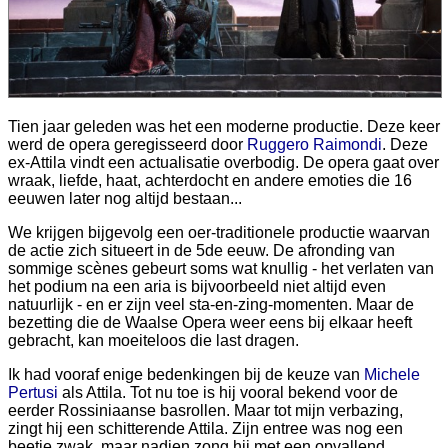
Tien jaar geleden was het een moderne productie. Deze keer
werd de opera geregisseerd door
Ruggero Raimondi
. Deze
ex-Attila vindt een actualisatie overbodig. De opera gaat over
wraak, liefde, haat, achterdocht en andere emoties die 16
eeuwen later nog altijd bestaan...
We krijgen bijgevolg een oer-traditionele productie waarvan
de actie zich situeert in de 5de eeuw. De afronding van
sommige scènes gebeurt soms wat knullig - het verlaten van
het podium na een aria is bijvoorbeeld niet altijd even
natuurlijk - en er zijn veel sta-en-zing-momenten. Maar de
bezetting die de Waalse Opera weer eens bij elkaar heeft
gebracht, kan moeiteloos die last dragen.
Ik had vooraf enige bedenkingen bij de keuze van
Michele
Pertusi
als Attila. Tot nu toe is hij vooral bekend voor de
eerder Rossiniaanse basrollen. Maar tot mijn verbazing,
zingt hij een schitterende Attila. Zijn entree was nog een
beetje zwak, maar nadien zong hij met een opvallend