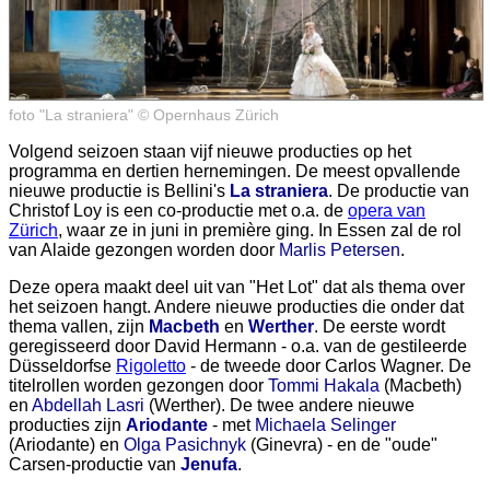
foto "La straniera" © Opernhaus Zürich
Volgend seizoen staan vijf nieuwe producties op het
programma en dertien hernemingen. De meest opvallende
nieuwe productie is Bellini's
La straniera
. De productie van
Christof Loy is een co-productie met o.a. de
opera van
Zürich
, waar ze in juni in première ging. In Essen zal de rol
van Alaide gezongen worden door
Marlis Petersen
.
Deze opera maakt deel uit van "Het Lot" dat als thema over
het seizoen hangt. Andere nieuwe producties die onder dat
thema vallen, zijn
Macbeth
en
Werther
. De eerste wordt
geregisseerd door David Hermann - o.a. van de gestileerde
Düsseldorfse
Rigoletto
- de tweede door Carlos Wagner. De
titelrollen worden gezongen door
Tommi Hakala
(Macbeth)
en
Abdellah Lasri
(Werther). De twee andere nieuwe
producties zijn
Ariodante
- met
Michaela Selinger
(Ariodante) en
Olga Pasichnyk
(Ginevra) - en de "oude"
Carsen-productie van
Jenufa
.