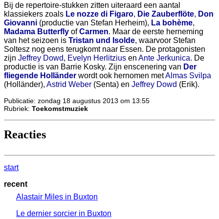
Bij de repertoire-stukken zitten uiteraard een aantal
klassiekers zoals
Le nozze di Figaro
,
Die Zauberflöte
,
Don
Giovanni
(productie van Stefan Herheim),
La bohème
,
Madama Butterfly
of
Carmen
. Maar de eerste herneming
van het seizoen is
Tristan und Isolde
, waarvoor Stefan
Soltesz nog eens terugkomt naar Essen. De protagonisten
zijn
Jeffrey Dowd
,
Evelyn Herlitzius
en
Ante Jerkunica
. De
productie is van Barrie Kosky. Zijn enscenering van
Der
fliegende Holländer
wordt ook hernomen met
Almas Svilpa
(Holländer),
Astrid Weber
(Senta) en
Jeffrey Dowd
(Erik).
Publicatie: zondag 18 augustus 2013 om 13:55
Rubriek:
Toekomstmuziek
Reacties
start
recent
Alastair Miles in Buxton
Le dernier sorcier in Buxton