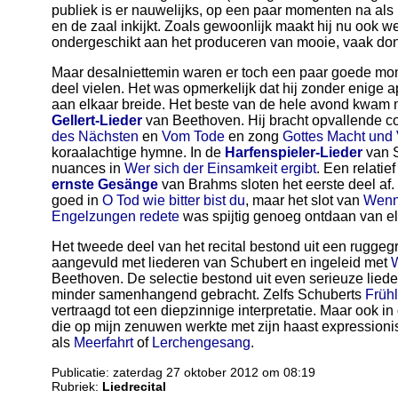
publiek is er nauwelijks, op een paar momenten na als 
en de zaal inkijkt. Zoals gewoonlijk maakt hij nu ook 
ondergeschikt aan het produceren van mooie, vaak don
Maar desalniettemin waren er toch een paar goede mome
deel vielen. Het was opmerkelijk dat hij zonder enige
aan elkaar breide. Het beste van de hele avond kwam m
Gellert-Lieder
van Beethoven. Hij bracht opvallende c
des Nächsten
en
Vom Tode
en zong
Gottes Macht und
koraalachtige hymne. In de
Harfenspieler-Lieder
van S
nuances in
Wer sich der Einsamkeit ergibt
. Een relatie
ernste Gesänge
van Brahms sloten het eerste deel af.
goed in
O Tod wie bitter bist du
, maar het slot van
Wenn 
Engelzungen redete
was spijtig genoeg ontdaan van el
Het tweede deel van het recital bestond uit een ruggeg
aangevuld met liederen van Schubert en ingeleid met
Beethoven. De selectie bestond uit even serieuze liede
minder samenhangend gebracht. Zelfs Schuberts
Früh
vertraagd tot een diepzinnige interpretatie. Maar ook in
die op mijn zenuwen werkte met zijn haast expressionis
als
Meerfahrt
of
Lerchengesang
.
Publicatie: zaterdag 27 oktober 2012 om 08:19
Rubriek:
Liedrecital