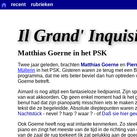
recent
rubrieken
Il Grand' Inquis
Matthias Goerne in het PSK
Twee jaar geleden, brachten
Matthias Goerne
en
Pier
Müllerin
in het PSK. Gisteren waren ze terug met een
programma, dat me iets beter beviel dan hun optreden v
Goerne betreft.
Aimard is nog altijd een fantasieloze liedpianist. Zijn s
van wat akkoorden. Op geen enkel moment had ik het g
benul had dat zijn pianopartij misschien iets te make
tekst die ze begeleidde. Absolute dieptepunten waren z
Nachtstück
- nevel ? harp ? waar ? - of
Daß sie hier g
Ook Goerne heeft nog wat irritante kenmerken. Zo steekt
piano en zingt het meeste van de tijd in de richting van 
van de zaal de rug toekeert (ik zat gelukkig aan de goe