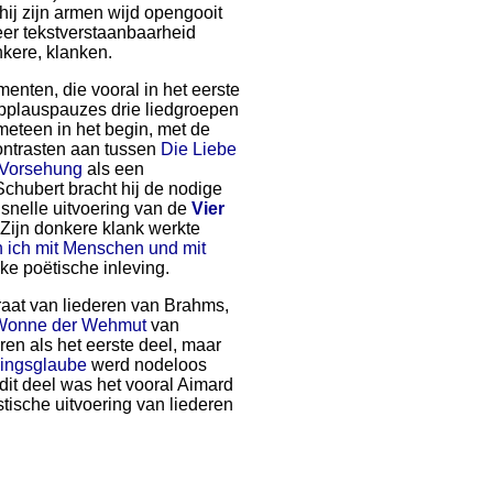
hij zijn armen wijd opengooit
weer tekstverstaanbaarheid
kere, klanken.
nten, die vooral in het eerste
 applauspauzes drie liedgroepen
eteen in het begin, met de
ontrasten aan tussen
Die Liebe
 Vorsehung
als een
chubert bracht hij de nodige
f snelle uitvoering van de
Vier
 Zijn donkere klank werkte
ich mit Menschen und mit
ke poëtische inleving.
raat van liederen van Brahms,
Wonne der Wehmut
van
ren als het eerste deel, maar
lingsglaube
werd nodeloos
 dit deel was het vooral Aimard
tische uitvoering van liederen