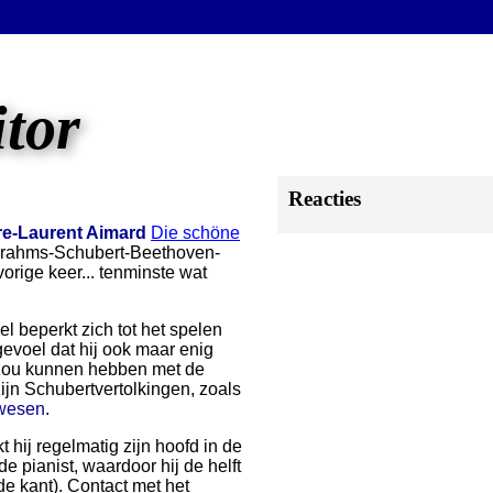
itor
Reacties
re-Laurent Aimard
Die schöne
 Brahms-Schubert-Beethoven-
orige keer... tenminste wat
pel beperkt zich tot het spelen
evoel dat hij ook maar enig
n zou kunnen hebben met de
ijn Schubertvertolkingen, zoals
ewesen
.
 hij regelmatig zijn hoofd in de
de pianist, waardoor hij de helft
de kant). Contact met het