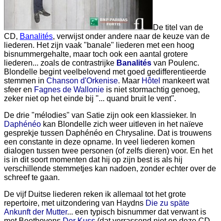
De titel van de
CD,
Banalités
, verwijst onder andere naar de keuze van de
liederen. Het zijn vaak "banale" liederen met een hoog
bisnummergehalte, maar toch ook een aantal grotere
liederen... zoals de contrastrijke
Banalités
van Poulenc.
Blondelle begint veelbelovend met goed gedifferentieerde
stemmen in
Chanson d'Orkenise
. Maar
Hôtel
mankeert wat
sfeer en
Fagnes de Wallonie
is niet stormachtig genoeg,
zeker niet op het einde bij "... quand bruit le vent".
De drie "mélodies" van Satie zijn ook een klassieker. In
Daphénéo
kan Blondelle zich weer uitleven in het naïeve
gesprekje tussen Daphénéo en Chrysaline. Dat is trouwens
een constante in deze opname. In veel liederen komen
dialogen tussen twee personen (of zelfs dieren) voor. En het
is in dit soort momenten dat hij op zijn best is als hij
verschillende stemmetjes kan nadoen, zonder echter over de
schreef te gaan.
De vijf Duitse liederen reken ik allemaal tot het grote
repertoire, met uitzondering van Haydns
Die zu späte
Ankunft der Mutter
... een typisch bisnummer dat verwant is
met Beethovens
Der Kuss
(dat verrassend niet op deze CD