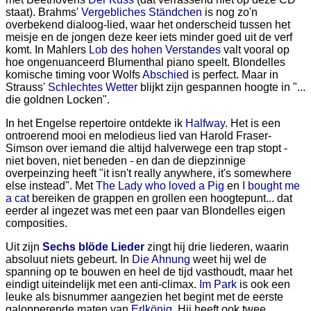
staat). Brahms'
Vergebliches Ständchen
is nog zo'n
overbekend dialoog-lied, waar het onderscheid tussen het
meisje en de jongen deze keer iets minder goed uit de verf
komt. In Mahlers
Lob des hohen Verstandes
valt vooral op
hoe ongenuanceerd Blumenthal piano speelt. Blondelles
komische timing voor Wolfs
Abschied
is perfect. Maar in
Strauss'
Schlechtes Wetter
blijkt zijn gespannen hoogte in "...
die goldnen Locken".
In het Engelse repertoire ontdekte ik
Halfway
. Het is een
ontroerend mooi en melodieus lied van Harold Fraser-
Simson over iemand die altijd halverwege een trap stopt -
niet boven, niet beneden - en dan de diepzinnige
overpeinzing heeft "it isn't really anywhere, it's somewhere
else instead". Met
The Lady who loved a Pig
en
I bought me
a cat
bereiken de grappen en grollen een hoogtepunt... dat
eerder al ingezet was met een paar van Blondelles eigen
composities.
Uit zijn
Sechs blöde Lieder
zingt hij drie liederen, waarin
absoluut niets gebeurt. In
Die Ahnung
weet hij wel de
spanning op te bouwen en heel de tijd vasthoudt, maar het
eindigt uiteindelijk met een anti-climax.
Im Park
is ook een
leuke als bisnummer aangezien het begint met de eerste
galopperende maten van
Erlkönig
. Hij heeft ook twee