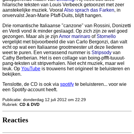
hilarische teksten van Louis Verbeeck getoonzet met zeer
aanstekelijke muziek. Vooral
Also sprach das Farken
, in
onvervalst Jean-Marie Pfaff-Duits, blijft hangen.
Drie romantische Italiaanse "canzone" van Rossini, Donizetti
en Verdi vond ik minder geslaagd. Op zich zijn ze wel goed
gezongen. Maar als je zijn
Amor marinaro
of
Stornello
vergelijkt met bijvoorbeeld die van Carlo Bergonzi, dan valt
echt op wat een Italiaanse grootmeester uit deze liederen
weet te puren. Een verrassend nummer is
Stripsody
van
Cathy Berberian. Het is een collage van boing-pffft-tuuuut-
pang-teksten uit stripverhalen. Niet echt muziek, maar wel
leuk. Op
YouTube
is trouwens het origineel te beluisteren en
bekijken.
Tenslotte, de CD is ook via
spotify
te beluisteren... voor wie
een Spotify-account heeft.
Publicatie: donderdag 12 juli 2012 om 22:29
Rubriek:
CD & DVD
Reacties