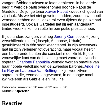
zangers Bobinets teksten te laten debiteren. In het derde
bedrijf, werd de partij overgenomen door de Raoul de
Gardefeu. De jonge tenor
Xavier Flabat
kweet zich goed van
zijn taak. Als we het niet geweten hadden, zouden we nooit
vermoed hebben dat hij deze rol even tijdens de pauze had
ingestudeerd. Ook als Gardefeu liet hij een aangenaam
timbre weerklinken en zette hij een puike prestatie neer.
Bij de andere zangers viel nog
Jérémy Cornet
op. Hij zong
verschillende rollen (Joseph, Alphonse, Urbain),
gesublimeerd in één soort knechtenrol. In zijn acteerwerk
laat hij zich verleiden tot overacting, maar vocaal heeft hij
een bulderende bariton die constant mooi klinkt. Bij de
vrouwelijke kant van de bezetting moet vooral de lyrische
sopraan
Charlotte Panouklia
vermeld worden omwille van
haar nobele vertolking van de Zweedse barones.
Angéline
Le Ray
en
Laurence Van Bellingen
zijn twee zilveren
sopranen die, eenmaal opgewarmd, in de hoogte mooi
kwinkeleren als Gabrielle en Pauline.
Publicatie: maandag 28 mei 2012 om 08:28
Rubriek:
Operette
Reacties