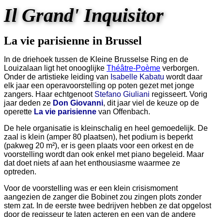
Il Grand' Inquisitor
La vie parisienne in Brussel
In de driehoek tussen de Kleine Brusselse Ring en de
Louizalaan ligt het onooglijke
Théâtre-Poème
verborgen.
Onder de artistieke leiding van
Isabelle Kabatu
wordt daar
elk jaar een operavoorstelling op poten gezet met jonge
zangers. Haar echtgenoot
Stefano Giuliani
regisseert. Vorig
jaar deden ze
Don Giovanni
, dit jaar viel de keuze op de
operette
La vie parisienne
van Offenbach.
De hele organisatie is kleinschalig en heel gemoedelijk. De
zaal is klein (amper 80 plaatsen), het podium is beperkt
(pakweg 20 m²), er is geen plaats voor een orkest en de
voorstelling wordt dan ook enkel met piano begeleid. Maar
dat doet niets af aan het enthousiasme waarmee ze
optreden.
Voor de voorstelling was er een klein crisismoment
aangezien de zanger die Bobinet zou zingen plots zonder
stem zat. In de eerste twee bedrijven hebben ze dat opgelost
door de regisseur te laten acteren en een van de andere