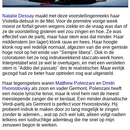
Natalie Dessay
maakt met deze voorstellingenreeks haar
Violetta-debuut in de Met. Voor de première vorige week
moest ze forfait geven wegens ziekte en de vraag was dan of
ze de voorstelling gisteren wel zou zingen en hoe. Ze was
effectief van de partij, maar haar stem was dat minder. Haar
middenstem (en lager) klonk rauw en hees. Haar hoogte
klonk nog wel redelijk normaal, afgezien van die ene gemiste
hoge noot op het einde van "Sempre libera". Ook in de
coloraturen liet ze nog indrukwekkend staccato-werk horen.
Interpretatief wist ze wel te overtuigen, en met een versleten
stem is "Addio del passato" des te realistischer. Maar eerlijk
gezegd had ze beter haar optreden nog wat uitgesteld.
Haar tegenspelers waren
Matthew Polenzani
en
Dmitri
Hvorostovsky
als zoon en vader Germont. Polenzani heeft
een mooie lyrische tenor, maar ik vind hem niet de meest
meeslepende zanger die er bestaat. Een minder dramatische
Verdi-partij als Germont is perfect voor Hvorostovsky. Hij
probeert indruk te maken door zo lang mogelijk te zingen
zonder te ademen... wat op zich wel lukt, alleen volgt nadien
telkens een luidruchtige ademteug die me snel op mijn
zenuwen begon te werken.