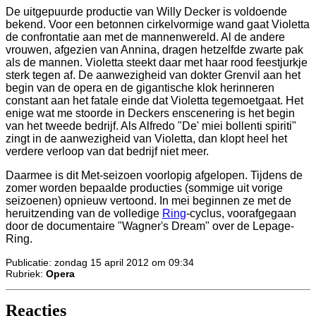
De uitgepuurde productie van Willy Decker is voldoende
bekend. Voor een betonnen cirkelvormige wand gaat Violetta
de confrontatie aan met de mannenwereld. Al de andere
vrouwen, afgezien van Annina, dragen hetzelfde zwarte pak
als de mannen. Violetta steekt daar met haar rood feestjurkje
sterk tegen af. De aanwezigheid van dokter Grenvil aan het
begin van de opera en de gigantische klok herinneren
constant aan het fatale einde dat Violetta tegemoetgaat. Het
enige wat me stoorde in Deckers enscenering is het begin
van het tweede bedrijf. Als Alfredo "De' miei bollenti spiriti"
zingt in de aanwezigheid van Violetta, dan klopt heel het
verdere verloop van dat bedrijf niet meer.
Daarmee is dit Met-seizoen voorlopig afgelopen. Tijdens de
zomer worden bepaalde producties (sommige uit vorige
seizoenen) opnieuw vertoond. In mei beginnen ze met de
heruitzending van de volledige
Ring
-cyclus, voorafgegaan
door de documentaire "Wagner's Dream" over de Lepage-
Ring.
Publicatie: zondag 15 april 2012 om 09:34
Rubriek:
Opera
Reacties