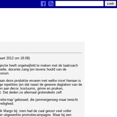
aart 2012 om 18:08)
ectie heeft ongetwijfeld te maken met de taalcoach
apelle, docente zang (en tevens hoofd van de
torium.
 aan deze produktie ervaren met welke inzet hieraan is
e repetities (en dat naast de gewone dagtaken van de
en aan decor, kostuums, grime en pruiken,
t. Dat deden ze allemaal grotendeels zelf.
ette-trap' gebouwd, die jammergenoeg maar terecht
eiligheid.
ik Margo bij: men had de zaal gerust veel voller
er uitgewerkte promotiecampagne. Maar bij een