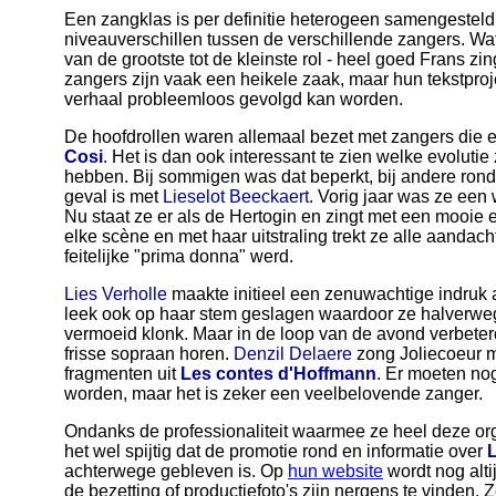
Een zangklas is per definitie heterogeen samengesteld 
niveauverschillen tussen de verschillende zangers. Wat 
van de grootste tot de kleinste rol - heel goed Frans zi
zangers zijn vaak een heikele zaak, maar hun tekstproje
verhaal probleemloos gevolgd kan worden.
De hoofdrollen waren allemaal bezet met zangers die er 
Cosi
. Het is dan ook interessant te zien welke evolut
hebben. Bij sommigen was dat beperkt, bij andere rondu
geval is met
Lieselot Beeckaert
. Vorig jaar was ze ee
Nu staat ze er als de Hertogin en zingt met een mooi
elke scène en met haar uitstraling trekt ze alle aandac
feitelijke "prima donna" werd.
Lies Verholle
maakte initieel een zenuwachtige indruk a
leek ook op haar stem geslagen waardoor ze halverweg
vermoeid klonk. Maar in de loop van de avond verbeterd
frisse sopraan horen.
Denzil Delaere
zong Joliecoeur m
fragmenten uit
Les contes d'Hoffmann
. Er moeten no
worden, maar het is zeker een veelbelovende zanger.
Ondanks de professionaliteit waarmee ze heel deze or
het wel spijtig dat de promotie rond en informatie over
L
achterwege gebleven is. Op
hun website
wordt nog alt
de bezetting of productiefoto's zijn nergens te vinden. Z