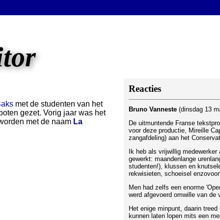
itor
Reacties
Saks
met de studenten van het
Bruno Vanneste
(dinsdag 13 m
oten gezet. Vorig jaar was het
 geworden met de naam
La
De uitmuntende Franse tekstproj
voor deze productie, Mireille C
zangafdeling) aan het Conserva
Ik heb als vrijwillig medewerker
gewerkt: maandenlange urenlang
studenten!), klussen en knutsel
rekwisieten, schoeisel enzovoor
Men had zelfs een enorme 'Oper
werd afgevoerd omwille van de v
Het enige minpunt, daarin treed 
kunnen laten lopen mits een me