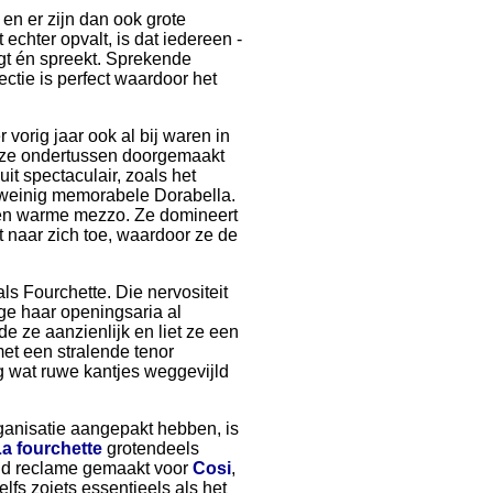
en er zijn dan ook grote
echter opvalt, is dat iedereen -
ngt én spreekt. Sprekende
ctie is perfect waardoor het
vorig jaar ook al bij waren in
ie ze ondertussen doorgemaakt
it spectaculair, zoals het
n weinig memorabele Dorabella.
e en warme mezzo. Ze domineert
ht naar zich toe, waardoor ze de
ls Fourchette. Die nervositeit
e haar openingsaria al
e ze aanzienlijk en liet ze een
et een stralende tenor
g wat ruwe kantjes weggevijld
ganisatie aangepakt hebben, is
a fourchette
grotendeels
ijd reclame gemaakt voor
Cosi
,
elfs zoiets essentieels als het