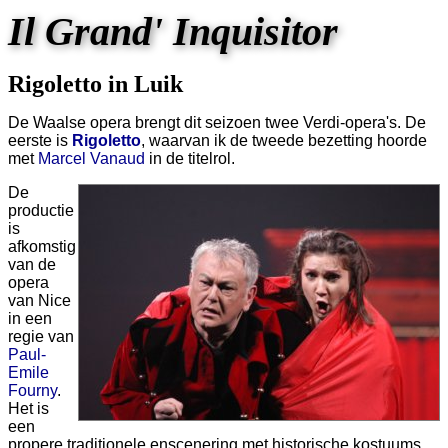
Il Grand' Inquisitor
Rigoletto in Luik
De Waalse opera brengt dit seizoen twee Verdi-opera's. De
eerste is
Rigoletto
, waarvan ik de tweede bezetting hoorde
met
Marcel Vanaud
in de titelrol.
De
productie
is
afkomstig
van de
opera
van Nice
in een
regie van
Paul-
Emile
Fourny
.
Het is
een
propere traditionele enscenering met historische kostuums...