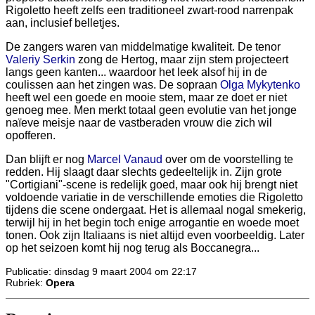
Rigoletto heeft zelfs een traditioneel zwart-rood narrenpak
aan, inclusief belletjes.
De zangers waren van middelmatige kwaliteit. De tenor
Valeriy Serkin
zong de Hertog, maar zijn stem projecteert
langs geen kanten... waardoor het leek alsof hij in de
coulissen aan het zingen was. De sopraan
Olga Mykytenko
heeft wel een goede en mooie stem, maar ze doet er niet
genoeg mee. Men merkt totaal geen evolutie van het jonge
naïeve meisje naar de vastberaden vrouw die zich wil
opofferen.
Dan blijft er nog
Marcel Vanaud
over om de voorstelling te
redden. Hij slaagt daar slechts gedeeltelijk in. Zijn grote
"Cortigiani"-scene is redelijk goed, maar ook hij brengt niet
voldoende variatie in de verschillende emoties die Rigoletto
tijdens die scene ondergaat. Het is allemaal nogal smekerig,
terwijl hij in het begin toch enige arrogantie en woede moet
tonen. Ook zijn Italiaans is niet altijd even voorbeeldig. Later
op het seizoen komt hij nog terug als Boccanegra...
Publicatie: dinsdag 9 maart 2004 om 22:17
Rubriek:
Opera