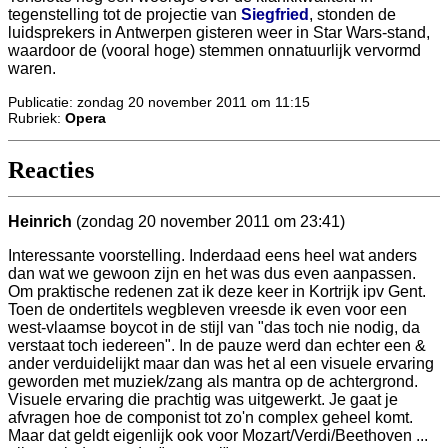
tegenstelling tot de projectie van
Siegfried
, stonden de
luidsprekers in Antwerpen gisteren weer in Star Wars-stand,
waardoor de (vooral hoge) stemmen onnatuurlijk vervormd
waren.
Publicatie: zondag 20 november 2011 om 11:15
Rubriek:
Opera
Reacties
Heinrich
(zondag 20 november 2011 om 23:41)
Interessante voorstelling. Inderdaad eens heel wat anders
dan wat we gewoon zijn en het was dus even aanpassen.
Om praktische redenen zat ik deze keer in Kortrijk ipv Gent.
Toen de ondertitels wegbleven vreesde ik even voor een
west-vlaamse boycot in de stijl van "das toch nie nodig, da
verstaat toch iedereen". In de pauze werd dan echter een &
ander verduidelijkt maar dan was het al een visuele ervaring
geworden met muziek/zang als mantra op de achtergrond.
Visuele ervaring die prachtig was uitgewerkt. Je gaat je
afvragen hoe de componist tot zo'n complex geheel komt.
Maar dat geldt eigenlijk ook voor Mozart/Verdi/Beethoven ...