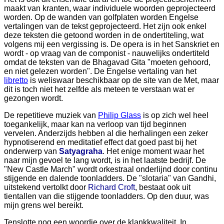
maakt van kranten, waar individuele woorden geprojecteerd
worden. Op de wanden van golfplaten worden Engelse
vertalingen van de tekst geprojecteerd. Het zijn ook enkel
deze teksten die getoond worden in de ondertiteling, wat
volgens mij een vergissing is. De opera is in het Sanskriet en
wordt - op vraag van de componist - nauwelijks ondertiteld
omdat de teksten van de Bhagavad Gita "moeten gehoord,
en niet gelezen worden". De Engelse vertaling van het
libretto
is weliswaar beschikbaar op de site van de Met, maar
dit is toch niet het zelfde als meteen te verstaan wat er
gezongen wordt.
De repetitieve muziek van
Philip Glass
is op zich wel heel
toegankelijk, maar kan na verloop van tijd beginnen
vervelen. Anderzijds hebben al die herhalingen een zeker
hypnotiserend en meditatief effect dat goed past bij het
onderwerp van
Satyagraha
. Het enige moment waar het
naar mijn gevoel te lang wordt, is in het laatste bedrijf. De
"New Castle March" wordt orkestraal onderlijnd door continu
stijgende en dalende toonladders. De "slotaria" van Gandhi,
uitstekend vertolkt door
Richard Croft
, bestaat ook uit
tientallen van die stijgende toonladders. Op den duur, was
mijn grens wel bereikt.
Tenslotte nog een woordje over de klankkwaliteit. In