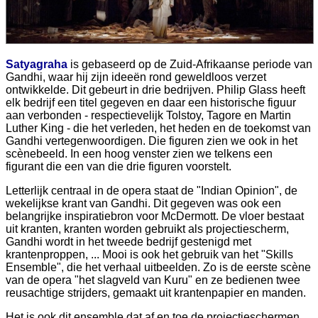
Satyagraha
is gebaseerd op de Zuid-Afrikaanse periode van
Gandhi, waar hij zijn ideeën rond geweldloos verzet
ontwikkelde. Dit gebeurt in drie bedrijven. Philip Glass heeft
elk bedrijf een titel gegeven en daar een historische figuur
aan verbonden - respectievelijk Tolstoy, Tagore en Martin
Luther King - die het verleden, het heden en de toekomst van
Gandhi vertegenwoordigen. Die figuren zien we ook in het
scènebeeld. In een hoog venster zien we telkens een
figurant die een van die drie figuren voorstelt.
Letterlijk centraal in de opera staat de "Indian Opinion", de
wekelijkse krant van Gandhi. Dit gegeven was ook een
belangrijke inspiratiebron voor McDermott. De vloer bestaat
uit kranten, kranten worden gebruikt als projectiescherm,
Gandhi wordt in het tweede bedrijf gestenigd met
krantenproppen, ... Mooi is ook het gebruik van het "Skills
Ensemble", die het verhaal uitbeelden. Zo is de eerste scène
van de opera "het slagveld van Kuru" en ze bedienen twee
reusachtige strijders, gemaakt uit krantenpapier en manden.
Het is ook dit ensemble dat af en toe de projectieschermen